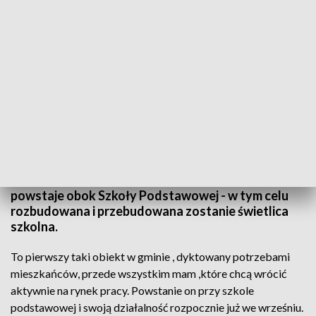
Zdjęcie ilustracyjne. Fot. TVP3 Warszawa
Rozpoczęła się budowa żłobka w Sońsku. To
pierwsza taka inwestycja na terenie gminy. Żłobek
powstaje obok Szkoły Podstawowej - w tym celu
rozbudowana i przebudowana zostanie świetlica
szkolna.
To pierwszy taki obiekt w gminie , dyktowany potrzebami
mieszkańców, przede wszystkim mam ,które chcą wrócić
aktywnie na rynek pracy. Powstanie on przy szkole
podstawowej i swoją działalność rozpocznie już we wrześniu.