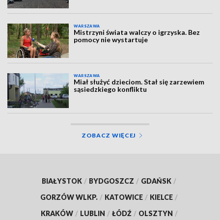
WARSZAWA
Mistrzyni świata walczy o igrzyska. Bez
pomocy nie wystartuje
WARSZAWA
Miał służyć dzieciom. Stał się zarzewiem
sąsiedzkiego konfliktu
ZOBACZ WIĘCEJ
BIAŁYSTOK
/
BYDGOSZCZ
/
GDAŃSK
/
GORZÓW WLKP.
/
KATOWICE
/
KIELCE
/
KRAKÓW
/
LUBLIN
/
ŁÓDŹ
/
OLSZTYN
/