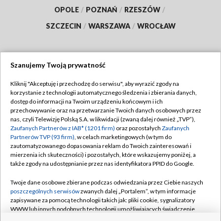
OPOLE
/
POZNAŃ
/
RZESZÓW
/
SZCZECIN
/
WARSZAWA
/
WROCŁAW
Szanujemy Twoją prywatność
Dołącz do nas:
Kliknij "Akceptuję i przechodzę do serwisu", aby wyrazić zgody na
korzystanie z technologii automatycznego śledzenia i zbierania danych,
TVP
dostęp do informacji na Twoim urządzeniu końcowym i ich
Abonament TVP
przechowywanie oraz na przetwarzanie Twoich danych osobowych przez
Regulamin TVP
nas, czyli Telewizję Polską S.A. w likwidacji (zwaną dalej również „TVP”),
Emisja w TVP
Polityka prywatności
Zaufanych Partnerów z IAB* (1201 firm)
oraz pozostałych
Zaufanych
Partnerów TVP (93 firm)
, w celach marketingowych (w tym do
Centrum informacji TVP
Moje zgody
zautomatyzowanego dopasowania reklam do Twoich zainteresowań i
mierzenia ich skuteczności) i pozostałych, które wskazujemy poniżej, a
Naziemna Telewizja Cyfrowa
Pomoc
także zgody na udostępnianie przez nas identyfikatora PPID do Google.
Sklep TVP
Biuro reklamy
Twoje dane osobowe zbierane podczas odwiedzania przez Ciebie naszych
Rada Programowa
Kontakt
poszczególnych serwisów
zwanych dalej „Portalem”, w tym informacje
zapisywane za pomocą technologii takich jak: pliki cookie, sygnalizatory
System NOS
WWW lub innych podobnych technologii umożliwiających świadczenie
dopasowanych i bezpiecznych usług, personalizację treści oraz reklam,