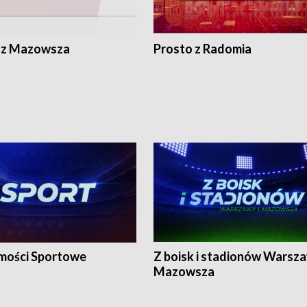
 z Mazowsza
Prosto z Radomia
ości Sportowe
Z boisk i stadionów Warsza
Mazowsza