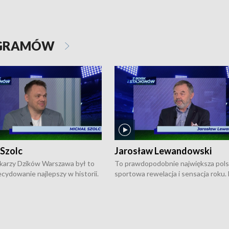
OGRAMÓW
 Szolc
Jarosław Lewandowski
karzy Dzików Warszawa był to
To prawdopodobnie największa pol
cydowanie najlepszy w historii.
sportowa rewelacja i sensacja roku.
pierwszy raz sięgnęli po
Chwalińska podbiła serca całej Pols
rodowe trofeum, wygrywając
kortach imienia Rolanda Garrosa w
ocno Europejską. Potem zaczęli
wielkoszlemowym turnieju French 
ekstraklasę. Po sezonie
przebijała się przez kwalifikacje, wyg
ym zadebiutowali w fazie play-
aż dziewięć pojedynków i dopiero w 