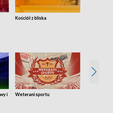
Kościół z bliska
wy i
Weterani sportu
Najlepsi Sp
2024