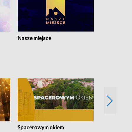
Nasze miejsce
Spacerowym okiem
Filmowe spo