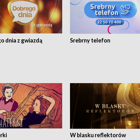
o dnia z gwiazdą
Srebrny telefon
rki
W blasku reflektorów