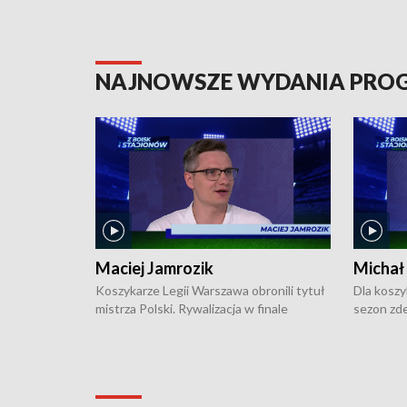
NAJNOWSZE WYDANIA PR
Maciej Jamrozik
Michał
Koszykarze Legii Warszawa obronili tytuł
Dla koszy
mistrza Polski. Rywalizacja w finale
sezon zde
ekstraklasy toczyła się do czterech
Najpierw 
zwycięstw i dopiero ostatni, siódmy mecz
międzyna
okazał się decydujący. W hali przy
Ligę Półn
Obrońców Tobruku na Bemowie
podbijać 
podopieczni estońskiego trenera Heiko
zasadnicz