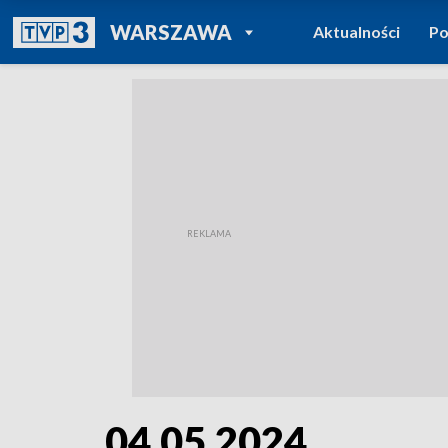
POWRÓT DO
WARSZAWA
Aktualności
Po
TVP REGIONY
04.05.2024