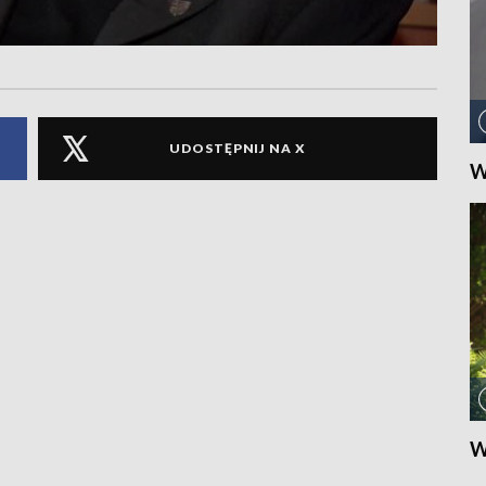
UDOSTĘPNIJ NA X
W
W