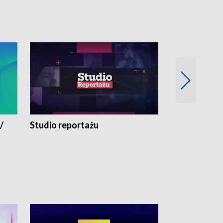
/
Studio reportażu
Eksperyment