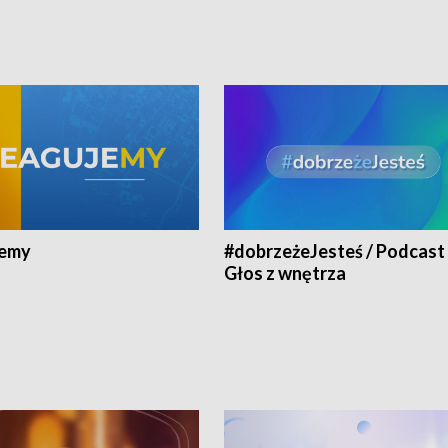
jemy
#dobrzeżeJesteś / Podcast 
Głos z wnętrza