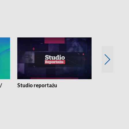
/
Studio reportażu
Eksperyment