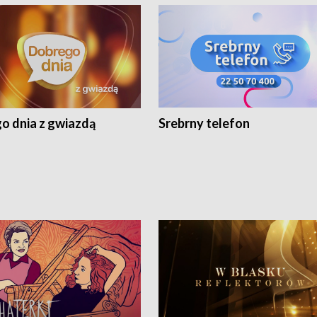
o dnia z gwiazdą
Srebrny telefon