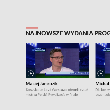
NAJNOWSZE WYDANIA PR
Maciej Jamrozik
Michał
Koszykarze Legii Warszawa obronili tytuł
Dla koszy
mistrza Polski. Rywalizacja w finale
sezon zde
ekstraklasy toczyła się do czterech
Najpierw 
zwycięstw i dopiero ostatni, siódmy mecz
międzyna
okazał się decydujący. W hali przy
Ligę Półn