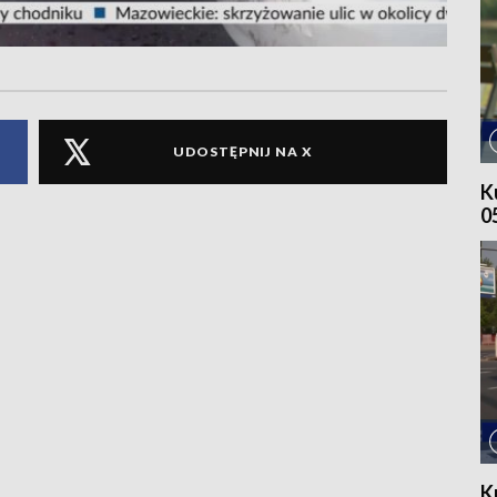
UDOSTĘPNIJ NA X
K
0
K