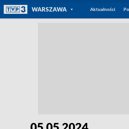
POWRÓT DO
WARSZAWA
Aktualności
Po
TVP REGIONY
05.05.2024