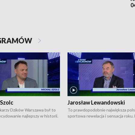
0
OGRAMÓW
 Szolc
Jarosław Lewandowski
karzy Dzików Warszawa był to
To prawdopodobnie największa pol
cydowanie najlepszy w historii.
sportowa rewelacja i sensacja roku.
pierwszy raz sięgnęli po
Chwalińska podbiła serca całej Pols
rodowe trofeum, wygrywając
kortach imienia Rolanda Garrosa w
ocno Europejską. Potem zaczęli
wielkoszlemowym turnieju French 