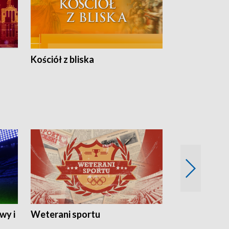
Kościół z bliska
wy i
Weterani sportu
Najlepsi Sp
2024