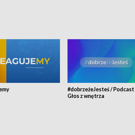
jemy
#dobrzeżeJesteś / Podcast 
Głos z wnętrza