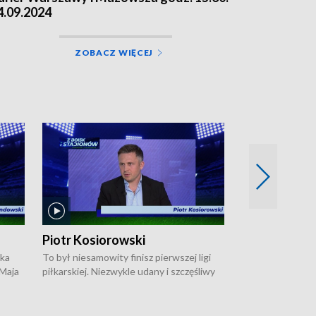
4.09.2024
ZOBACZ WIĘCEJ
Piotr Kosiorowski
Tomasz Mat
ska
To był niesamowity finisz pierwszej ligi
Robert Lewandow
 Maja
piłkarskiej. Niezwykle udany i szczęśliwy
przygodę z Barc
ki na
dla Polonii Warszawa, która w ostatnich
Saternusa jest p
sekundach wywalczyła prawo gry w
Tomasz Matuszews
Open
barażach o ekstraklasę. W Magazynie
opowiada o począ