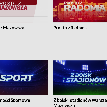
 z Mazowsza
Prosto z Radomia
ości Sportowe
Z boisk i stadionów Warsza
Mazowsza