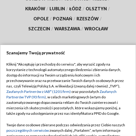
KRAKÓW
/
LUBLIN
/
ŁÓDŹ
/
OLSZTYN
/
OPOLE
/
POZNAŃ
/
RZESZÓW
/
SZCZECIN
/
WARSZAWA
/
WROCŁAW
Szanujemy Twoją prywatność
Dołącz do nas:
Kliknij "Akceptuję i przechodzę do serwisu", aby wyrazić zgody na
korzystanie z technologii automatycznego śledzenia i zbierania danych,
TVP
dostęp do informacji na Twoim urządzeniu końcowym i ich
Abonament TVP
przechowywanie oraz na przetwarzanie Twoich danych osobowych przez
Regulamin TVP
nas, czyli Telewizję Polską S.A. w likwidacji (zwaną dalej również „TVP”),
Emisja w TVP
Zaufanych Partnerów z IAB* (1201 firm)
oraz pozostałych
Zaufanych
Polityka prywatności
Partnerów TVP (93 firm)
, w celach marketingowych (w tym do
Centrum informacji TVP
Moje zgody
zautomatyzowanego dopasowania reklam do Twoich zainteresowań i
mierzenia ich skuteczności) i pozostałych, które wskazujemy poniżej, a
Naziemna Telewizja Cyfrowa
Pomoc
także zgody na udostępnianie przez nas identyfikatora PPID do Google.
Sklep TVP
Biuro reklamy
Twoje dane osobowe zbierane podczas odwiedzania przez Ciebie naszych
Rada Programowa
poszczególnych serwisów
zwanych dalej „Portalem”, w tym informacje
Kontakt
zapisywane za pomocą technologii takich jak: pliki cookie, sygnalizatory