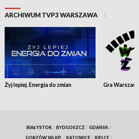
ARCHIWUM TVP3 WARSZAWA
Żyj lepiej. Energia do zmian
Gra Warszaw
BIAŁYSTOK
/
BYDGOSZCZ
/
GDAŃSK
/
GORZÓW WLKP.
/
KATOWICE
/
KIELCE
/