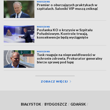
WARSZAWA
Premier o oburzających praktykach w
szpitalach. Saloniki VIP muszą zniknąć
WARSZAWA
Posłanka KO o kryzysie w Szpitalu
Południowym. Kontrole trwają,
konsekwencje będą wyciągnięte
WARSZAWA
Tusk reaguje na nieprawidłowości w
ochronie zdrowia. Prokurator generalny
bierze sprawę pod lupę
ZOBACZ WIĘCEJ
BIAŁYSTOK
/
BYDGOSZCZ
/
GDAŃSK
/