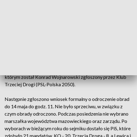
odpowiednia liczba radnych, by obrady uznać za
prawomocne. Podpisy na liście obecności złożyło 51 radnych
czyli 100 procent składu osobowego sejmiku
mazowieckiego.
Następnie radni złożyli ślubowanie. W kolejnym głosowaniu
wybrano przewodniczącego sejmiku Mazowsza, którym
został Ludwik Rakowski. Rakowski w poprzedniej kadencji
również pełnił to stanowisko. W kolejnym głosowaniu
wybrano wiceprzewodniczącego woj. mazowieckiego,
którym został Konrad Wojnarowski zgłoszony przez Klub
Trzeciej Drogi (PSL-Polska 2050).
Następnie zgłoszono wniosek formalny o odroczenie obrad
do 14 maja do godz. 11. Nie było sprzeciwu, w związku z
czym obrady odroczono. Podczas posiedzenia nie wybrano
marszałka województwa mazowieckiego oraz zarządu. Po
wyborach w bieżącym roku do sejmiku dostało się PiS, które
zdobyło 21 mandatów, KO - 20, Trzecia Droga - 8, a Lewica i