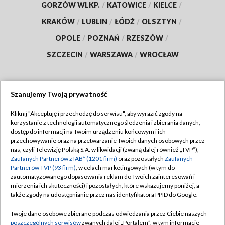
GORZÓW WLKP.
/
KATOWICE
/
KIELCE
/
KRAKÓW
/
LUBLIN
/
ŁÓDŹ
/
OLSZTYN
/
OPOLE
/
POZNAŃ
/
RZESZÓW
/
SZCZECIN
/
WARSZAWA
/
WROCŁAW
Szanujemy Twoją prywatność
Dołącz do nas:
Kliknij "Akceptuję i przechodzę do serwisu", aby wyrazić zgody na
korzystanie z technologii automatycznego śledzenia i zbierania danych,
TVP
dostęp do informacji na Twoim urządzeniu końcowym i ich
Abonament TVP
przechowywanie oraz na przetwarzanie Twoich danych osobowych przez
Regulamin TVP
nas, czyli Telewizję Polską S.A. w likwidacji (zwaną dalej również „TVP”),
Emisja w TVP
Polityka prywatności
Zaufanych Partnerów z IAB* (1201 firm)
oraz pozostałych
Zaufanych
Partnerów TVP (93 firm)
, w celach marketingowych (w tym do
Centrum informacji TVP
Moje zgody
zautomatyzowanego dopasowania reklam do Twoich zainteresowań i
mierzenia ich skuteczności) i pozostałych, które wskazujemy poniżej, a
Naziemna Telewizja Cyfrowa
Pomoc
także zgody na udostępnianie przez nas identyfikatora PPID do Google.
Sklep TVP
Biuro reklamy
Twoje dane osobowe zbierane podczas odwiedzania przez Ciebie naszych
Rada Programowa
Kontakt
poszczególnych serwisów
zwanych dalej „Portalem”, w tym informacje