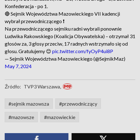
Konfederacja - po 1.
🔴 Sejmik Województwa Mazowieckiego VII kadencji
wybrał przewodniczącego ❗️
Na przewodniczącego sejmiku radni wybrali ponownie
Ludwika Rakowskiego (Koalicja Obywatelska) – otrzymał 31
głosów za, 3 głosy przeciw, 17 radnych wstrzymało się od
głosu. Gratulujemy 😊
pic.twitter.com/fyOyP4ui8P
— Sejmik Województwa Mazowieckiego (@SejmikMaz)
May 7, 2024
Źródło:
TVP3 Warszawa,
#sejmik mazowsza
#przewodniczący
#mazowsze
#mazowieckie