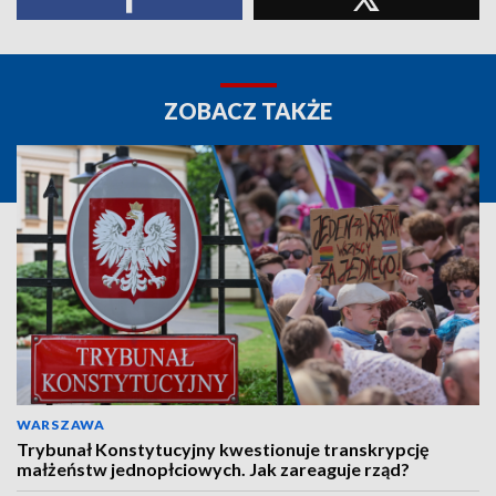
ZOBACZ TAKŻE
WARSZAWA
Trybunał Konstytucyjny kwestionuje transkrypcję
małżeństw jednopłciowych. Jak zareaguje rząd?