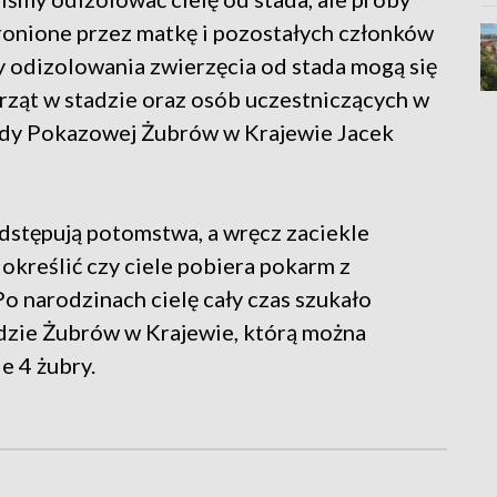
bronione przez matkę i pozostałych członków
by odizolowania zwierzęcia od stada mogą się
erząt w stadzie oraz osób uczestniczących w
rody Pokazowej Żubrów w Krajewie Jacek
 odstępują potomstwa, a wręcz zaciekle
 określić czy ciele pobiera pokarm z
 narodzinach cielę cały czas szukało
zie Żubrów w Krajewie, którą można
e 4 żubry.