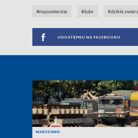
#mazowieckie
#żubr
#dzikie zwier
UDOSTĘPNIJ NA FACEBOOKU
WARSZAWA