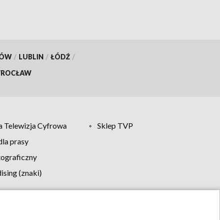
KÓW
/
LUBLIN
/
ŁÓDŹ
/
ROCŁAW
 Telewizja Cyfrowa
Sklep TVP
la prasy
tograficzny
sing (znaki)