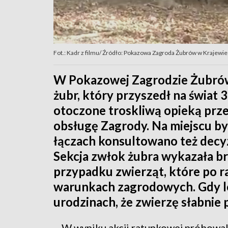
Fot.: Kadr z filmu/ Źródło: Pokazowa Zagroda Żubrów w Krajewie
W Pokazowej Zagrodzie Żubrów
żubr, który przyszedł na świat 
otoczone troskliwą opieką prze
obsługę Zagrody. Na miejscu był
łączach konsultowano też decy
Sekcja zwłok żubra wykazała br
przypadku zwierząt, które po 
warunkach zagrodowych. Gdy leś
urodzinach, że zwierzę słabnie 
– W wyniku akcji ratunkowej próbowali