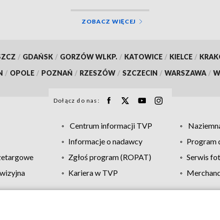
ZOBACZ WIĘCEJ
SZCZ
/
GDAŃSK
/
GORZÓW WLKP.
/
KATOWICE
/
KIELCE
/
KRA
N
/
OPOLE
/
POZNAŃ
/
RZESZÓW
/
SZCZECIN
/
WARSZAWA
/
W
Dołącz do nas:
Centrum informacji TVP
Naziemna
Informacje o nadawcy
Program d
zetargowe
Zgłoś program (ROPAT)
Serwis fo
wizyjna
Kariera w TVP
Merchandi