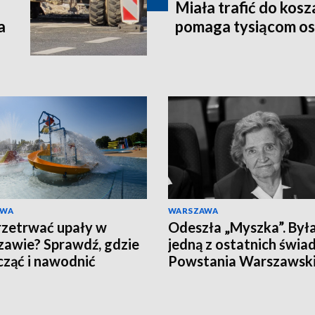
Miała trafić do kosz
a
pomaga tysiącom o
AWA
WARSZAWA
rzetrwać upały w
Odeszła „Myszka”. Był
awie? Sprawdź, gdzie
jedną z ostatnich świ
ząć i nawodnić
Powstania Warszawsk
nizm