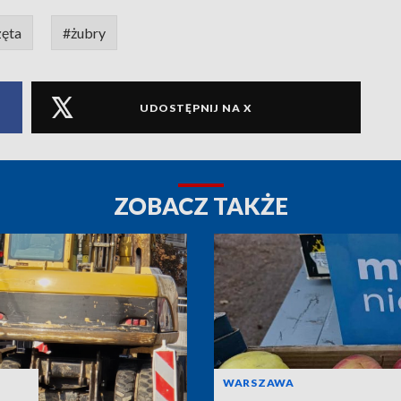
zęta
#żubry
UDOSTĘPNIJ NA X
ZOBACZ TAKŻE
WARSZAWA