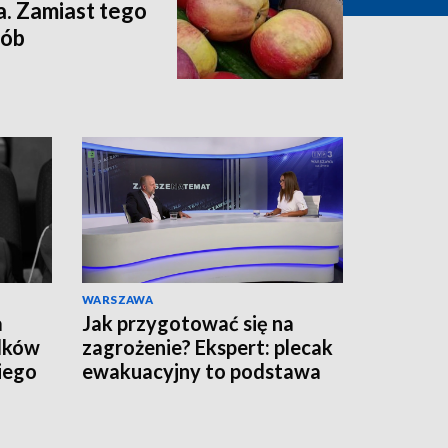
a. Zamiast tego
sób
WARSZAWA
a
Jak przygotować się na
adków
zagrożenie? Ekspert: plecak
iego
ewakuacyjny to podstawa