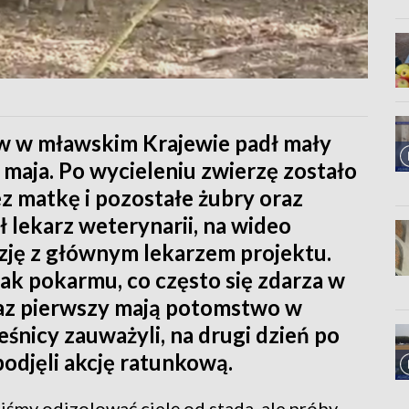
 w mławskim Krajewie padł mały
3 maja. Po wycieleniu zwierzę zostało
z matkę i pozostałe żubry oraz
 lekarz weterynarii, na wideo
zję z głównym lekarzem projektu.
ak pokarmu, co często się zdarza w
raz pierwszy mają potomstwo w
nicy zauważyli, na drugi dzień po
podjęli akcję ratunkową.
śmy odizolować cielę od stada, ale próby