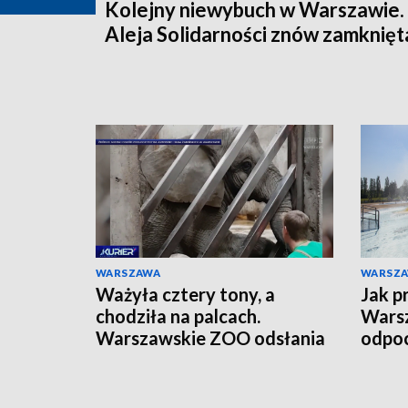
Kolejny niewybuch w Warszawie.
Aleja Solidarności znów zamknięt
WARSZAWA
WARSZ
Ważyła cztery tony, a
Jak p
chodziła na palcach.
Warsz
Warszawskie ZOO odsłania
odpoc
szkielet ukochanej Erny
orga