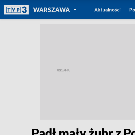
POWRÓT DO
WARSZAWA
Aktualności
Po
TVP REGIONY
Padł mały żubr z