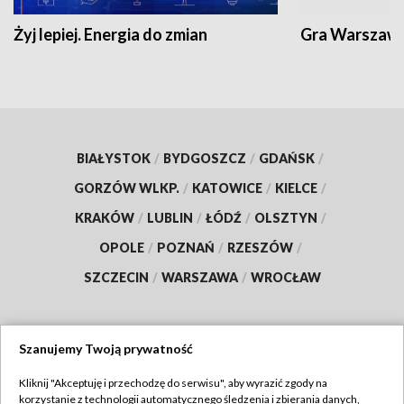
Żyj lepiej. Energia do zmian
Gra Warszaw
BIAŁYSTOK
/
BYDGOSZCZ
/
GDAŃSK
/
GORZÓW WLKP.
/
KATOWICE
/
KIELCE
/
KRAKÓW
/
LUBLIN
/
ŁÓDŹ
/
OLSZTYN
/
OPOLE
/
POZNAŃ
/
RZESZÓW
/
SZCZECIN
/
WARSZAWA
/
WROCŁAW
Szanujemy Twoją prywatność
Dołącz do nas:
Kliknij "Akceptuję i przechodzę do serwisu", aby wyrazić zgody na
korzystanie z technologii automatycznego śledzenia i zbierania danych,
TVP