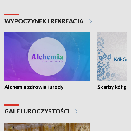
WYPOCZYNEK I REKREACJA
Alchemia zdrowia i urody
Skarby kół go
GALE I UROCZYSTOŚCI