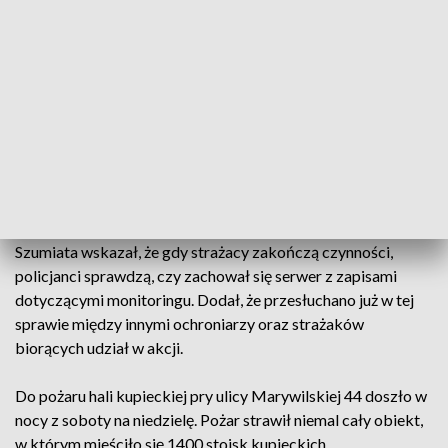
- Prosimy też wszystkie osoby, które mają jakiekolwiek
informacje, które mogłyby nam pomóc w dochodzeniu i
ustaleniu przyczyn tego pożaru o kontakt - powiedział
rzecznik.
Na miejscu pożaru cały czas pracują strażacy. W związku z
tym policjanci nie mogą wejść na teren pogorzeliska i
prowadzą czynności na zewnątrz.
Szumiata wskazał, że gdy strażacy zakończą czynności,
policjanci sprawdzą, czy zachował się serwer z zapisami
dotyczącymi monitoringu. Dodał, że przesłuchano już w tej
sprawie między innymi ochroniarzy oraz strażaków
biorących udział w akcji.
Do pożaru hali kupieckiej pry ulicy Marywilskiej 44 doszło w
nocy z soboty na niedzielę. Pożar strawił niemal cały obiekt,
w którym mieściło się 1400 stoisk kupieckich.