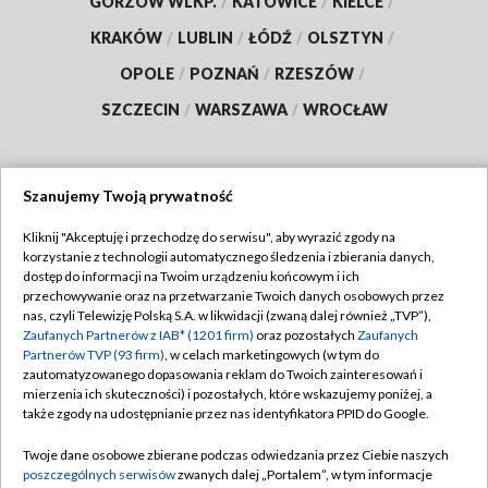
GORZÓW WLKP.
/
KATOWICE
/
KIELCE
/
KRAKÓW
/
LUBLIN
/
ŁÓDŹ
/
OLSZTYN
/
OPOLE
/
POZNAŃ
/
RZESZÓW
/
SZCZECIN
/
WARSZAWA
/
WROCŁAW
Szanujemy Twoją prywatność
Dołącz do nas:
Kliknij "Akceptuję i przechodzę do serwisu", aby wyrazić zgody na
korzystanie z technologii automatycznego śledzenia i zbierania danych,
TVP
dostęp do informacji na Twoim urządzeniu końcowym i ich
Abonament TVP
przechowywanie oraz na przetwarzanie Twoich danych osobowych przez
Regulamin TVP
nas, czyli Telewizję Polską S.A. w likwidacji (zwaną dalej również „TVP”),
Emisja w TVP
Polityka prywatności
Zaufanych Partnerów z IAB* (1201 firm)
oraz pozostałych
Zaufanych
Partnerów TVP (93 firm)
, w celach marketingowych (w tym do
Centrum informacji TVP
Moje zgody
zautomatyzowanego dopasowania reklam do Twoich zainteresowań i
mierzenia ich skuteczności) i pozostałych, które wskazujemy poniżej, a
Naziemna Telewizja Cyfrowa
Pomoc
także zgody na udostępnianie przez nas identyfikatora PPID do Google.
Sklep TVP
Biuro reklamy
Twoje dane osobowe zbierane podczas odwiedzania przez Ciebie naszych
Rada Programowa
Kontakt
poszczególnych serwisów
zwanych dalej „Portalem”, w tym informacje