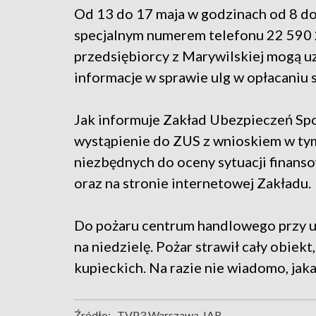
Od 13 do 17 maja w godzinach od 8 d
specjalnym numerem telefonu 22 590
przedsiębiorcy z Marywilskiej mogą u
informacje w sprawie ulg w opłacaniu 
Jak informuje Zakład Ubezpieczeń Spo
wystąpienie do ZUS z wnioskiem w ty
niezbędnych do oceny sytuacji finan
oraz na stronie internetowej Zakładu.
Do pożaru centrum handlowego przy ul
na niedzielę. Pożar strawił cały obiekt
kupieckich. Na razie nie wiadomo, jaka
Źródło:
TVP3 Warszawa, IAR