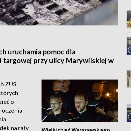
ch uruchamia pomoc dla
 targowej przy ulicy Marywilskiej w
ch ZUS
których
zieć o
roczenia
nia
dek na raty.
Wielki dzień Warszawskiego