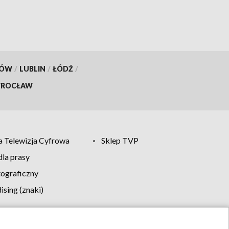
KÓW
/
LUBLIN
/
ŁÓDŹ
/
ROCŁAW
 Telewizja Cyfrowa
Sklep TVP
la prasy
tograficzny
sing (znaki)