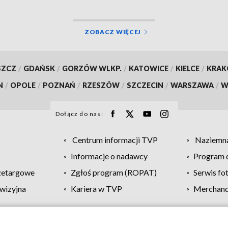
ZOBACZ WIĘCEJ
SZCZ
/
GDAŃSK
/
GORZÓW WLKP.
/
KATOWICE
/
KIELCE
/
KRA
N
/
OPOLE
/
POZNAŃ
/
RZESZÓW
/
SZCZECIN
/
WARSZAWA
/
W
Dołącz do nas:
Centrum informacji TVP
Naziemna
Informacje o nadawcy
Program d
zetargowe
Zgłoś program (ROPAT)
Serwis fo
wizyjna
Kariera w TVP
Merchandi