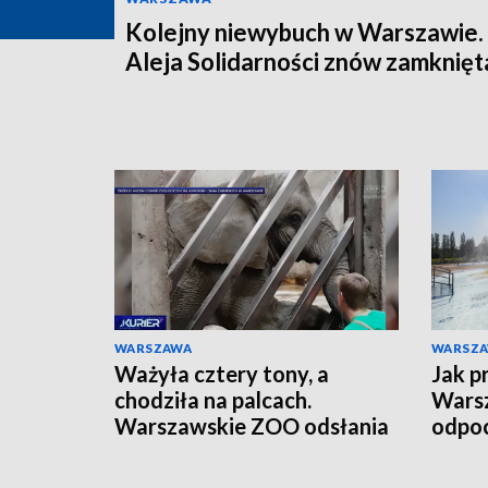
Kolejny niewybuch w Warszawie.
Aleja Solidarności znów zamknięt
WARSZAWA
WARSZ
Ważyła cztery tony, a
Jak p
chodziła na palcach.
Warsz
Warszawskie ZOO odsłania
odpoc
szkielet ukochanej Erny
orga