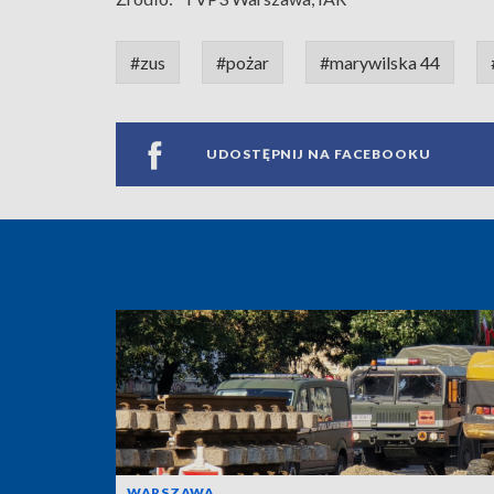
#zus
#pożar
#marywilska 44
UDOSTĘPNIJ NA FACEBOOKU
WARSZAWA