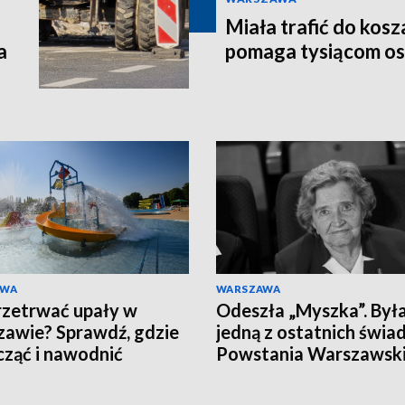
Miała trafić do kosz
a
pomaga tysiącom o
AWA
WARSZAWA
rzetrwać upały w
Odeszła „Myszka”. Był
awie? Sprawdź, gdzie
jedną z ostatnich świ
ząć i nawodnić
Powstania Warszawsk
nizm