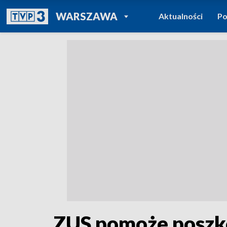
POWRÓT DO
WARSZAWA
Aktualności
Po
TVP REGIONY
ZUS pomoże poszk