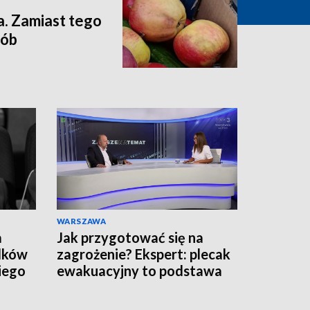
a. Zamiast tego
sób
WARSZAWA
a
Jak przygotować się na
adków
zagrożenie? Ekspert: plecak
iego
ewakuacyjny to podstawa