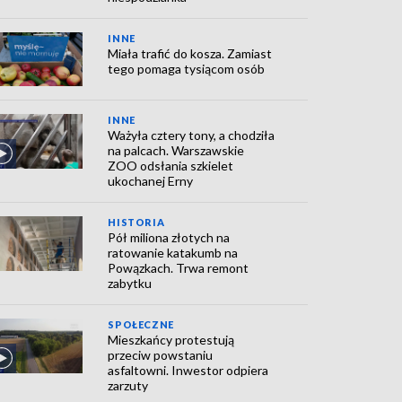
INNE
Miała trafić do kosza. Zamiast
tego pomaga tysiącom osób
INNE
Ważyła cztery tony, a chodziła
na palcach. Warszawskie
ZOO odsłania szkielet
ukochanej Erny
HISTORIA
Pół miliona złotych na
ratowanie katakumb na
Powązkach. Trwa remont
zabytku
SPOŁECZNE
Mieszkańcy protestują
przeciw powstaniu
asfaltowni. Inwestor odpiera
zarzuty