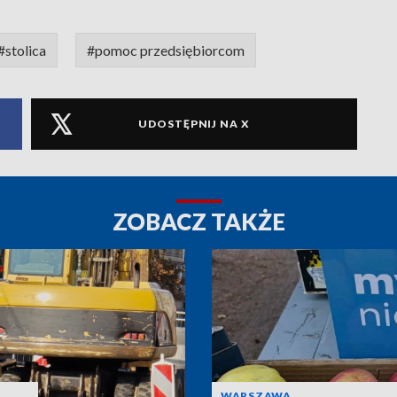
#stolica
#pomoc przedsiębiorcom
UDOSTĘPNIJ NA X
ZOBACZ TAKŻE
WARSZAWA