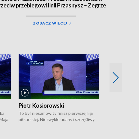
rzeciw przebiegowi linii Przasnysz – Zegrze
ZOBACZ WIĘCEJ
Piotr Kosiorowski
Tomasz Mat
ska
To był niesamowity finisz pierwszej ligi
Robert Lewandow
 Maja
piłkarskiej. Niezwykle udany i szczęśliwy
przygodę z Barc
ki na
dla Polonii Warszawa, która w ostatnich
Saternusa jest p
sekundach wywalczyła prawo gry w
Tomasz Matuszews
Open
barażach o ekstraklasę. W Magazynie
opowiada o począ