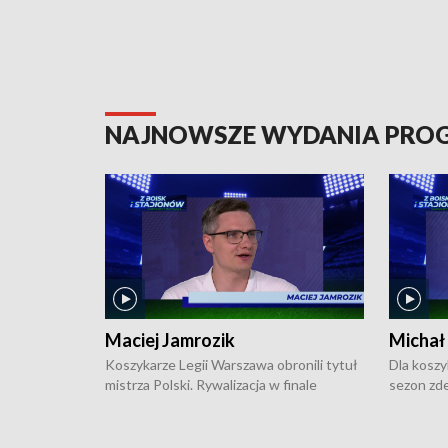
NAJNOWSZE WYDANIA PR
Maciej Jamrozik
Michał
Koszykarze Legii Warszawa obronili tytuł
Dla koszy
mistrza Polski. Rywalizacja w finale
sezon zde
ekstraklasy toczyła się do czterech
Najpierw 
zwycięstw i dopiero ostatni, siódmy mecz
międzyna
okazał się decydujący. W hali przy
Ligę Półn