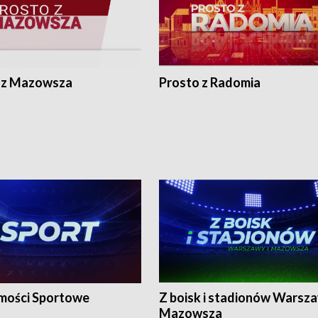
 z Mazowsza
Prosto z Radomia
ości Sportowe
Z boisk i stadionów Warsza
Mazowsza