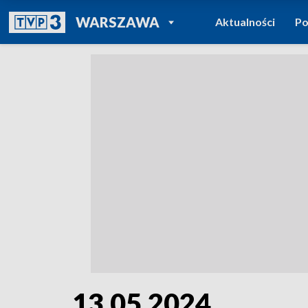
POWRÓT DO
WARSZAWA
Aktualności
Po
TVP REGIONY
13.05.2024