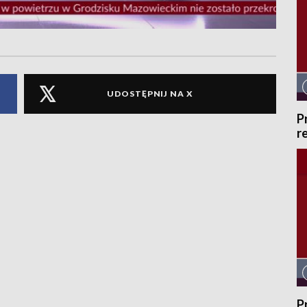
UDOSTĘPNIJ NA X
P
r
P