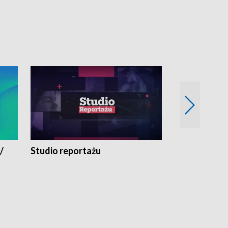
/
Studio reportażu
Eksperyment