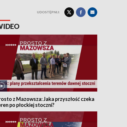
UDOSTĘPNIJ:
WIDEO
rosto z Mazowsza: Jaka przyszłość czeka
eren po płockiej stoczni?