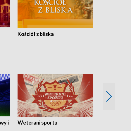
Kościół z bliska
wy i
Weterani sportu
Najlepsi Sp
2024