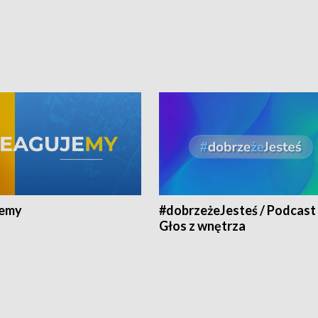
jemy
#dobrzeżeJesteś / Podcast 
Głos z wnętrza