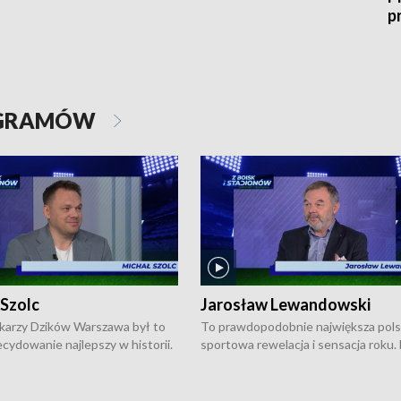
p
OGRAMÓW
 Szolc
Jarosław Lewandowski
karzy Dzików Warszawa był to
To prawdopodobnie największa pol
cydowanie najlepszy w historii.
sportowa rewelacja i sensacja roku.
pierwszy raz sięgnęli po
Chwalińska podbiła serca całej Pols
rodowe trofeum, wygrywając
kortach imienia Rolanda Garrosa w
ocno Europejską. Potem zaczęli
wielkoszlemowym turnieju French 