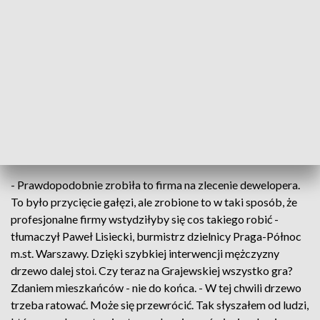
fajne każde drzewo ma znaczenie - skarży się mieszkanka.
Widok obcinanych gałęzi zaniepokoił jednego z
mieszkańców. Mężczyzna natychmiast zareagował. - Od
razu zacząłem krzyczeć przez balkon, że proszę tego nie
robić bo to ostatnie drzewo, które nam zostało. Tu jedno
zostało wycięte, a ono nam daje cień. Już za chwilę nic nie
będzie oprócz bloków, które mają pojawić się właśnie na tym
podwórku - mówi mieszkaniec.
- Prawdopodobnie zrobiła to firma na zlecenie dewelopera.
To było przycięcie gałęzi, ale zrobione to w taki sposób, że
profesjonalne firmy wstydziłyby się cos takiego robić -
tłumaczył Paweł Lisiecki, burmistrz dzielnicy Praga-Północ
m.st. Warszawy. Dzięki szybkiej interwencji mężczyzny
drzewo dalej stoi. Czy teraz na Grajewskiej wszystko gra?
Zdaniem mieszkańców - nie do końca. - W tej chwili drzewo
trzeba ratować. Może się przewrócić. Tak słyszałem od ludzi,