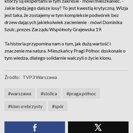
którzy są ekspertami w tym zakresie - mówi mieszkaniec. -
Jakie będą jego dalsze losy? To jest kwestią krytyczną. Wizja
jest taka, że zostajemy w tym kompleksie podwórek bez
drzew dających jakiekolwiek zacienienie - mówi Dominika
Szulc, prezes Zarządu Wspólnoty Grajewska 19.
Ta historia przypomina nam o tym, jak dużą wartość i
znaczenie ma natura. Mieszkańcy Pragi Północ doskonale o
tym wiedza, dlatego solidarnie walczyli o życie klonu.
Źródło:
TVP3 Warszawa
#warszawa
#stolica
#praga północ
#klon srebrzysty
#spór