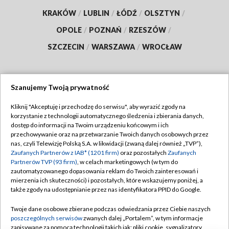
KRAKÓW
/
LUBLIN
/
ŁÓDŹ
/
OLSZTYN
/
OPOLE
/
POZNAŃ
/
RZESZÓW
/
SZCZECIN
/
WARSZAWA
/
WROCŁAW
Szanujemy Twoją prywatność
Dołącz do nas:
Kliknij "Akceptuję i przechodzę do serwisu", aby wyrazić zgody na
korzystanie z technologii automatycznego śledzenia i zbierania danych,
TVP
dostęp do informacji na Twoim urządzeniu końcowym i ich
Abonament TVP
przechowywanie oraz na przetwarzanie Twoich danych osobowych przez
Regulamin TVP
nas, czyli Telewizję Polską S.A. w likwidacji (zwaną dalej również „TVP”),
Emisja w TVP
Polityka prywatności
Zaufanych Partnerów z IAB* (1201 firm)
oraz pozostałych
Zaufanych
Partnerów TVP (93 firm)
, w celach marketingowych (w tym do
Centrum informacji TVP
Moje zgody
zautomatyzowanego dopasowania reklam do Twoich zainteresowań i
mierzenia ich skuteczności) i pozostałych, które wskazujemy poniżej, a
Naziemna Telewizja Cyfrowa
Pomoc
także zgody na udostępnianie przez nas identyfikatora PPID do Google.
Sklep TVP
Biuro reklamy
Twoje dane osobowe zbierane podczas odwiedzania przez Ciebie naszych
Rada Programowa
Kontakt
poszczególnych serwisów
zwanych dalej „Portalem”, w tym informacje
zapisywane za pomocą technologii takich jak: pliki cookie, sygnalizatory