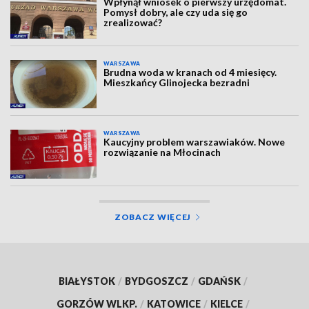
Wpłynął wniosek o pierwszy urzędomat.
Pomysł dobry, ale czy uda się go
zrealizować?
WARSZAWA
Brudna woda w kranach od 4 miesięcy.
Mieszkańcy Glinojecka bezradni
WARSZAWA
Kaucyjny problem warszawiaków. Nowe
rozwiązanie na Młocinach
ZOBACZ WIĘCEJ
BIAŁYSTOK
/
BYDGOSZCZ
/
GDAŃSK
/
GORZÓW WLKP.
/
KATOWICE
/
KIELCE
/