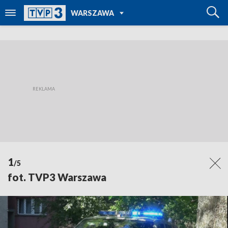
POWRÓT DO
WARSZAWA
TVP REGIONY
1
/5
fot. TVP3 Warszawa