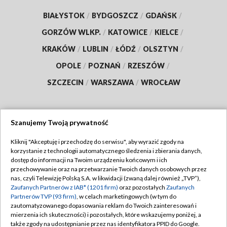
BIAŁYSTOK
/
BYDGOSZCZ
/
GDAŃSK
/
GORZÓW WLKP.
/
KATOWICE
/
KIELCE
/
KRAKÓW
/
LUBLIN
/
ŁÓDŹ
/
OLSZTYN
/
OPOLE
/
POZNAŃ
/
RZESZÓW
/
SZCZECIN
/
WARSZAWA
/
WROCŁAW
Szanujemy Twoją prywatność
Dołącz do nas:
Kliknij "Akceptuję i przechodzę do serwisu", aby wyrazić zgody na
korzystanie z technologii automatycznego śledzenia i zbierania danych,
TVP
dostęp do informacji na Twoim urządzeniu końcowym i ich
Abonament TVP
przechowywanie oraz na przetwarzanie Twoich danych osobowych przez
Regulamin TVP
nas, czyli Telewizję Polską S.A. w likwidacji (zwaną dalej również „TVP”),
Emisja w TVP
Polityka prywatności
Zaufanych Partnerów z IAB* (1201 firm)
oraz pozostałych
Zaufanych
Partnerów TVP (93 firm)
, w celach marketingowych (w tym do
Centrum informacji TVP
Moje zgody
zautomatyzowanego dopasowania reklam do Twoich zainteresowań i
mierzenia ich skuteczności) i pozostałych, które wskazujemy poniżej, a
Naziemna Telewizja Cyfrowa
Pomoc
także zgody na udostępnianie przez nas identyfikatora PPID do Google.