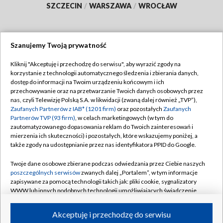
SZCZECIN
/
WARSZAWA
/
WROCŁAW
Szanujemy Twoją prywatność
Dołącz do nas:
Kliknij "Akceptuję i przechodzę do serwisu", aby wyrazić zgody na
korzystanie z technologii automatycznego śledzenia i zbierania danych,
TVP
dostęp do informacji na Twoim urządzeniu końcowym i ich
Abonament TVP
przechowywanie oraz na przetwarzanie Twoich danych osobowych przez
Regulamin TVP
nas, czyli Telewizję Polską S.A. w likwidacji (zwaną dalej również „TVP”),
Emisja w TVP
Zaufanych Partnerów z IAB* (1201 firm)
oraz pozostałych
Zaufanych
Polityka prywatności
Partnerów TVP (93 firm)
, w celach marketingowych (w tym do
Centrum informacji TVP
Moje zgody
zautomatyzowanego dopasowania reklam do Twoich zainteresowań i
mierzenia ich skuteczności) i pozostałych, które wskazujemy poniżej, a
Naziemna Telewizja Cyfrowa
Pomoc
także zgody na udostępnianie przez nas identyfikatora PPID do Google.
Sklep TVP
Biuro reklamy
Twoje dane osobowe zbierane podczas odwiedzania przez Ciebie naszych
Rada Programowa
poszczególnych serwisów
zwanych dalej „Portalem”, w tym informacje
Kontakt
zapisywane za pomocą technologii takich jak: pliki cookie, sygnalizatory
System NOS
WWW lub innych podobnych technologii umożliwiających świadczenie
dopasowanych i bezpiecznych usług, personalizację treści oraz reklam,
Informacje o nadawcy
Kanały
udostępnianie funkcji mediów społecznościowych oraz analizowanie
Akceptuję i przechodzę do serwisu
ruchu w Internecie.
Program dla prasy