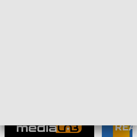
Plebiscyt Najlepsi Sportowcy
Wiadomości 
Warszawy 2025
SPOŁECZEŃSTWO