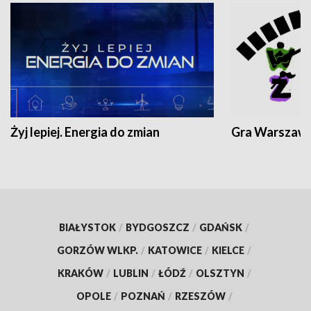
Żyj lepiej. Energia do zmian
Gra Warszaw
BIAŁYSTOK
/
BYDGOSZCZ
/
GDAŃSK
/
GORZÓW WLKP.
/
KATOWICE
/
KIELCE
/
KRAKÓW
/
LUBLIN
/
ŁÓDŹ
/
OLSZTYN
/
OPOLE
/
POZNAŃ
/
RZESZÓW
/