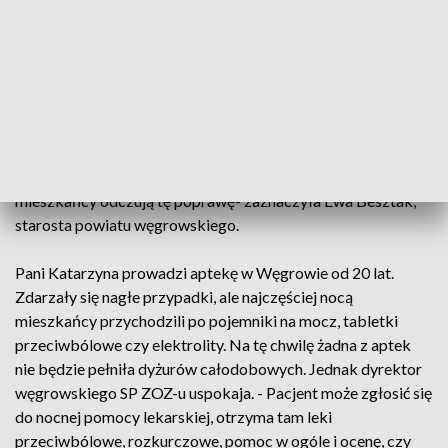
tylko w miastach powyżej 40 tysięcy mieszkańców. W 12-
tysięcznym Węgrowie od niedawna apteki pracują głównie
do 20.00. To samorząd, w tym wypadku starostwo, powinien
wyznaczyć placówkę gotową do pełnienia nocnych dyżurów.
- Mamy taki sygnał, że w tej chwili sześć aptek w naszym
mieście będzie mogło przystąpić do tego całego programu
pracy w godzinach późnowieczornych. W związku z czym
rozpoczynamy procedurę i mam nadzieję, że już niebawem
mieszkańcy odczują tę poprawę- zaznaczyła Ewa Besztak,
starosta powiatu węgrowskiego.
Pani Katarzyna prowadzi aptekę w Węgrowie od 20 lat.
Zdarzały się nagłe przypadki, ale najczęściej nocą
mieszkańcy przychodzili po pojemniki na mocz, tabletki
przeciwbólowe czy elektrolity. Na tę chwilę żadna z aptek
nie będzie pełniła dyżurów całodobowych. Jednak dyrektor
węgrowskiego SP ZOZ-u uspokaja. - Pacjent może zgłosić się
do nocnej pomocy lekarskiej, otrzyma tam leki
przeciwbólowe, rozkurczowe, pomoc w ogóle i ocenę, czy