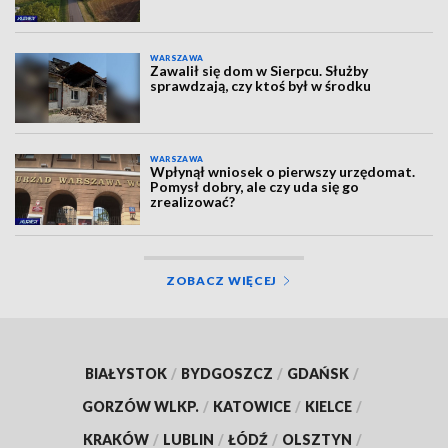
WARSZAWA
Zawalił się dom w Sierpcu. Służby
sprawdzają, czy ktoś był w środku
WARSZAWA
Wpłynął wniosek o pierwszy urzędomat.
Pomysł dobry, ale czy uda się go
zrealizować?
ZOBACZ WIĘCEJ
BIAŁYSTOK
/
BYDGOSZCZ
/
GDAŃSK
/
GORZÓW WLKP.
/
KATOWICE
/
KIELCE
/
KRAKÓW
/
LUBLIN
/
ŁÓDŹ
/
OLSZTYN
/