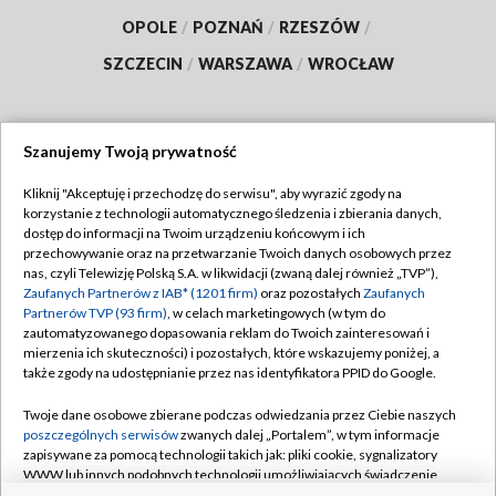
OPOLE
/
POZNAŃ
/
RZESZÓW
/
SZCZECIN
/
WARSZAWA
/
WROCŁAW
Szanujemy Twoją prywatność
Dołącz do nas:
Kliknij "Akceptuję i przechodzę do serwisu", aby wyrazić zgody na
korzystanie z technologii automatycznego śledzenia i zbierania danych,
TVP
dostęp do informacji na Twoim urządzeniu końcowym i ich
Abonament TVP
przechowywanie oraz na przetwarzanie Twoich danych osobowych przez
Regulamin TVP
nas, czyli Telewizję Polską S.A. w likwidacji (zwaną dalej również „TVP”),
Emisja w TVP
Polityka prywatności
Zaufanych Partnerów z IAB* (1201 firm)
oraz pozostałych
Zaufanych
Partnerów TVP (93 firm)
, w celach marketingowych (w tym do
Centrum informacji TVP
Moje zgody
zautomatyzowanego dopasowania reklam do Twoich zainteresowań i
mierzenia ich skuteczności) i pozostałych, które wskazujemy poniżej, a
Naziemna Telewizja Cyfrowa
Pomoc
także zgody na udostępnianie przez nas identyfikatora PPID do Google.
Sklep TVP
Biuro reklamy
Twoje dane osobowe zbierane podczas odwiedzania przez Ciebie naszych
Rada Programowa
Kontakt
poszczególnych serwisów
zwanych dalej „Portalem”, w tym informacje
zapisywane za pomocą technologii takich jak: pliki cookie, sygnalizatory
System NOS
WWW lub innych podobnych technologii umożliwiających świadczenie
dopasowanych i bezpiecznych usług, personalizację treści oraz reklam,