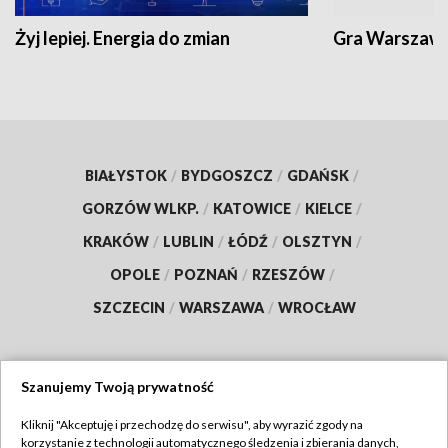
Żyj lepiej. Energia do zmian
Gra Warszaw
BIAŁYSTOK
/
BYDGOSZCZ
/
GDAŃSK
/
GORZÓW WLKP.
/
KATOWICE
/
KIELCE
/
KRAKÓW
/
LUBLIN
/
ŁÓDŹ
/
OLSZTYN
/
OPOLE
/
POZNAŃ
/
RZESZÓW
/
SZCZECIN
/
WARSZAWA
/
WROCŁAW
Szanujemy Twoją prywatność
Dołącz do nas:
Kliknij "Akceptuję i przechodzę do serwisu", aby wyrazić zgody na
korzystanie z technologii automatycznego śledzenia i zbierania danych,
TVP