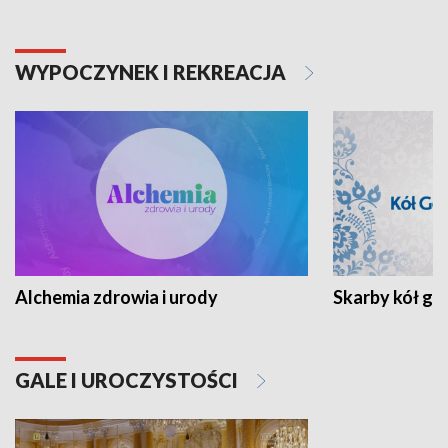
WYPOCZYNEK I REKREACJA
Alchemia zdrowia i urody
Skarby kół go
GALE I UROCZYSTOŚCI