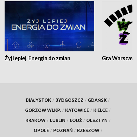
Żyj lepiej. Energia do zmian
Gra Warszaw
BIAŁYSTOK
/
BYDGOSZCZ
/
GDAŃSK
/
GORZÓW WLKP.
/
KATOWICE
/
KIELCE
/
KRAKÓW
/
LUBLIN
/
ŁÓDŹ
/
OLSZTYN
/
OPOLE
/
POZNAŃ
/
RZESZÓW
/