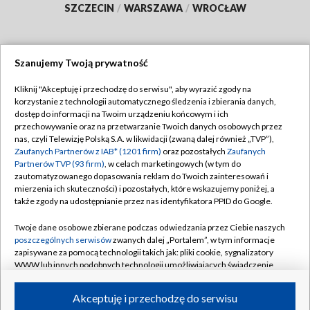
SZCZECIN
/
WARSZAWA
/
WROCŁAW
Szanujemy Twoją prywatność
Dołącz do nas:
Kliknij "Akceptuję i przechodzę do serwisu", aby wyrazić zgody na
korzystanie z technologii automatycznego śledzenia i zbierania danych,
TVP
dostęp do informacji na Twoim urządzeniu końcowym i ich
Abonament TVP
przechowywanie oraz na przetwarzanie Twoich danych osobowych przez
Regulamin TVP
nas, czyli Telewizję Polską S.A. w likwidacji (zwaną dalej również „TVP”),
Emisja w TVP
Zaufanych Partnerów z IAB* (1201 firm)
oraz pozostałych
Zaufanych
Polityka prywatności
Partnerów TVP (93 firm)
, w celach marketingowych (w tym do
Centrum informacji TVP
Moje zgody
zautomatyzowanego dopasowania reklam do Twoich zainteresowań i
mierzenia ich skuteczności) i pozostałych, które wskazujemy poniżej, a
Naziemna Telewizja Cyfrowa
Pomoc
także zgody na udostępnianie przez nas identyfikatora PPID do Google.
Sklep TVP
Biuro reklamy
Twoje dane osobowe zbierane podczas odwiedzania przez Ciebie naszych
Rada Programowa
poszczególnych serwisów
zwanych dalej „Portalem”, w tym informacje
Kontakt
zapisywane za pomocą technologii takich jak: pliki cookie, sygnalizatory
System NOS
WWW lub innych podobnych technologii umożliwiających świadczenie
dopasowanych i bezpiecznych usług, personalizację treści oraz reklam,
Informacje o nadawcy
Kanały
udostępnianie funkcji mediów społecznościowych oraz analizowanie
Akceptuję i przechodzę do serwisu
ruchu w Internecie.
Program dla prasy