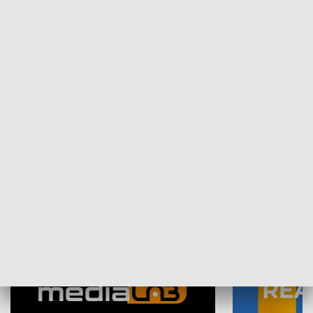
Plebiscyt Najlepsi Sportowcy
Wiadomości 
Warszawy 2025
SPOŁECZEŃSTWO