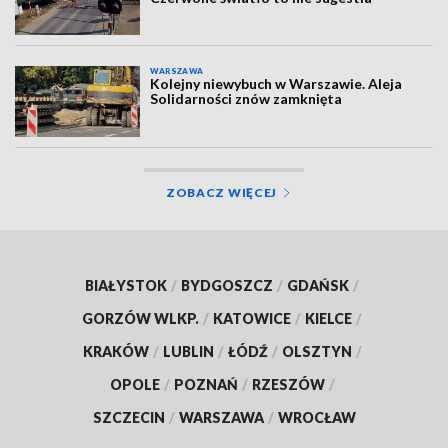
WARSZAWA
Kolejny niewybuch w Warszawie. Aleja
Solidarności znów zamknięta
ZOBACZ WIĘCEJ
BIAŁYSTOK
/
BYDGOSZCZ
/
GDAŃSK
/
GORZÓW WLKP.
/
KATOWICE
/
KIELCE
/
KRAKÓW
/
LUBLIN
/
ŁÓDŹ
/
OLSZTYN
/
OPOLE
/
POZNAŃ
/
RZESZÓW
/
SZCZECIN
/
WARSZAWA
/
WROCŁAW