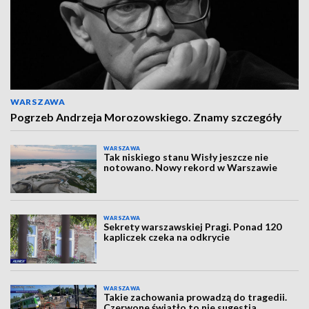
WARSZAWA
Pogrzeb Andrzeja Morozowskiego. Znamy szczegóły
WARSZAWA
Tak niskiego stanu Wisły jeszcze nie
notowano. Nowy rekord w Warszawie
WARSZAWA
Sekrety warszawskiej Pragi. Ponad 120
kapliczek czeka na odkrycie
WARSZAWA
Takie zachowania prowadzą do tragedii.
Czerwone światło to nie sugestia