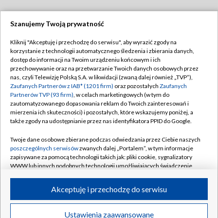
Szanujemy Twoją prywatność
Dołącz do nas:
Kliknij "Akceptuję i przechodzę do serwisu", aby wyrazić zgody na
korzystanie z technologii automatycznego śledzenia i zbierania danych,
TVP
dostęp do informacji na Twoim urządzeniu końcowym i ich
Abonament TVP
przechowywanie oraz na przetwarzanie Twoich danych osobowych przez
Regulamin TVP
nas, czyli Telewizję Polską S.A. w likwidacji (zwaną dalej również „TVP”),
Emisja w TVP
Polityka prywatności
Zaufanych Partnerów z IAB* (1201 firm)
oraz pozostałych
Zaufanych
Partnerów TVP (93 firm)
, w celach marketingowych (w tym do
Centrum informacji TVP
Moje zgody
zautomatyzowanego dopasowania reklam do Twoich zainteresowań i
mierzenia ich skuteczności) i pozostałych, które wskazujemy poniżej, a
Naziemna Telewizja Cyfrowa
Pomoc
także zgody na udostępnianie przez nas identyfikatora PPID do Google.
Sklep TVP
Biuro reklamy
Twoje dane osobowe zbierane podczas odwiedzania przez Ciebie naszych
Rada Programowa
Kontakt
poszczególnych serwisów
zwanych dalej „Portalem”, w tym informacje
zapisywane za pomocą technologii takich jak: pliki cookie, sygnalizatory
System NOS
WWW lub innych podobnych technologii umożliwiających świadczenie
dopasowanych i bezpiecznych usług, personalizację treści oraz reklam,
Informacje o nadawcy
Kanały
udostępnianie funkcji mediów społecznościowych oraz analizowanie
Akceptuję i przechodzę do serwisu
ruchu w Internecie.
Program dla prasy
©2026 Telewizja Polska S.A. w likwidacji
Biuro Reklamy
Twoje dane osobowe zbierane podczas odwiedzania przez Ciebie
Ustawienia zaawansowane