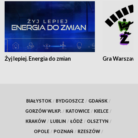
Żyj lepiej. Energia do zmian
Gra Warszaw
BIAŁYSTOK
/
BYDGOSZCZ
/
GDAŃSK
/
GORZÓW WLKP.
/
KATOWICE
/
KIELCE
/
KRAKÓW
/
LUBLIN
/
ŁÓDŹ
/
OLSZTYN
/
OPOLE
/
POZNAŃ
/
RZESZÓW
/