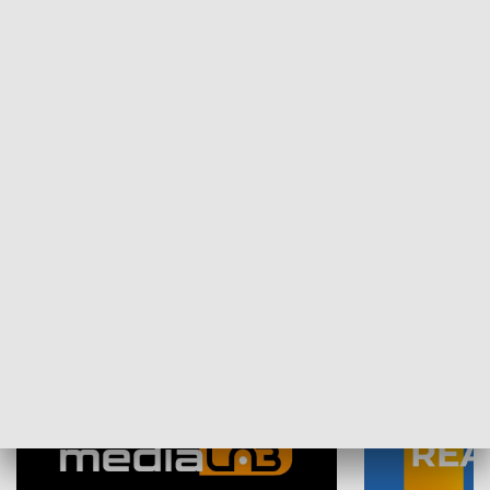
Plebiscyt Najlepsi Sportowcy
Wiadomości 
Warszawy 2025
SPOŁECZEŃSTWO