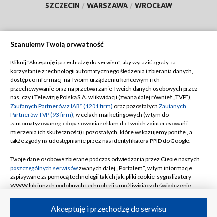
SZCZECIN
/
WARSZAWA
/
WROCŁAW
Szanujemy Twoją prywatność
Dołącz do nas:
Kliknij "Akceptuję i przechodzę do serwisu", aby wyrazić zgody na
korzystanie z technologii automatycznego śledzenia i zbierania danych,
TVP
dostęp do informacji na Twoim urządzeniu końcowym i ich
Abonament TVP
przechowywanie oraz na przetwarzanie Twoich danych osobowych przez
Regulamin TVP
nas, czyli Telewizję Polską S.A. w likwidacji (zwaną dalej również „TVP”),
Emisja w TVP
Zaufanych Partnerów z IAB* (1201 firm)
oraz pozostałych
Zaufanych
Polityka prywatności
Partnerów TVP (93 firm)
, w celach marketingowych (w tym do
Centrum informacji TVP
Moje zgody
zautomatyzowanego dopasowania reklam do Twoich zainteresowań i
mierzenia ich skuteczności) i pozostałych, które wskazujemy poniżej, a
Naziemna Telewizja Cyfrowa
Pomoc
także zgody na udostępnianie przez nas identyfikatora PPID do Google.
Sklep TVP
Biuro reklamy
Twoje dane osobowe zbierane podczas odwiedzania przez Ciebie naszych
Rada Programowa
poszczególnych serwisów
zwanych dalej „Portalem”, w tym informacje
Kontakt
zapisywane za pomocą technologii takich jak: pliki cookie, sygnalizatory
System NOS
WWW lub innych podobnych technologii umożliwiających świadczenie
dopasowanych i bezpiecznych usług, personalizację treści oraz reklam,
Informacje o nadawcy
Kanały
udostępnianie funkcji mediów społecznościowych oraz analizowanie
Akceptuję i przechodzę do serwisu
ruchu w Internecie.
Program dla prasy