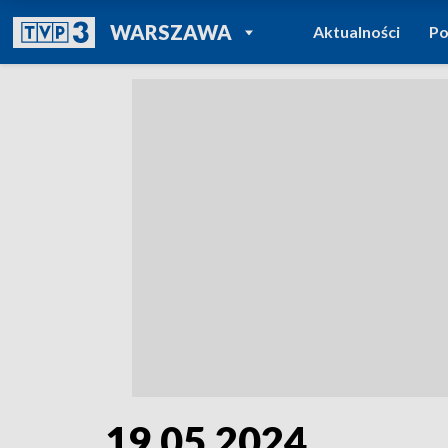
POWRÓT DO
WARSZAWA
Aktualności
Po
TVP REGIONY
19.05.2024