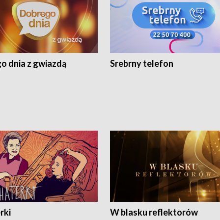
o dnia z gwiazdą
Srebrny telefon
rki
W blasku reflektorów