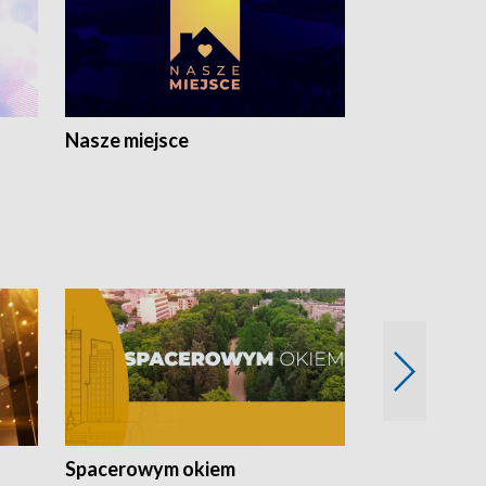
Nasze miejsce
Spacerowym okiem
Filmowe spo