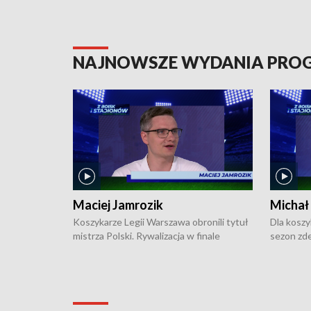
NAJNOWSZE WYDANIA PR
Maciej Jamrozik
Michał
Koszykarze Legii Warszawa obronili tytuł
Dla koszy
mistrza Polski. Rywalizacja w finale
sezon zde
ekstraklasy toczyła się do czterech
Najpierw 
zwycięstw i dopiero ostatni, siódmy mecz
międzyna
okazał się decydujący. W hali przy
Ligę Półn
Obrońców Tobruku na Bemowie
podbijać 
podopieczni estońskiego trenera Heiko
zasadnicz