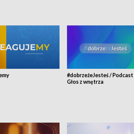
jemy
#dobrzeżeJesteś / Podcast 
Głos z wnętrza