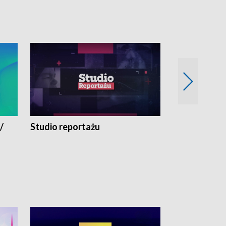
/
Studio reportażu
Eksperyment