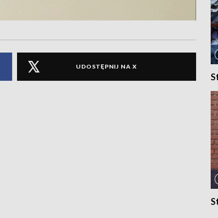
UDOSTĘPNIJ NA X
S
S