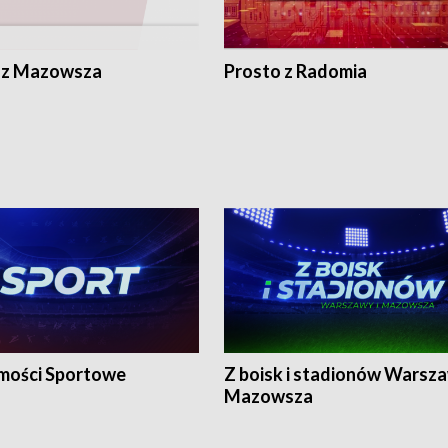
 z Mazowsza
Prosto z Radomia
ości Sportowe
Z boisk i stadionów Warsza
Mazowsza