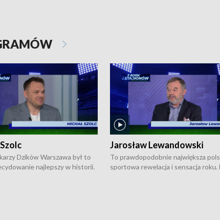
OGRAMÓW
 Szolc
Jarosław Lewandowski
karzy Dzików Warszawa był to
To prawdopodobnie największa pol
cydowanie najlepszy w historii.
sportowa rewelacja i sensacja roku.
pierwszy raz sięgnęli po
Chwalińska podbiła serca całej Pols
rodowe trofeum, wygrywając
kortach imienia Rolanda Garrosa w
ocno Europejską. Potem zaczęli
wielkoszlemowym turnieju French 
ekstraklasę. Po sezonie
przebijała się przez kwalifikacje, wyg
ym zadebiutowali w fazie play-
aż dziewięć pojedynków i dopiero w 