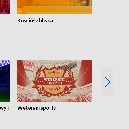
Kościół z bliska
wy i
Weterani sportu
Najlepsi Sp
2024