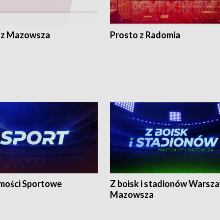
 z Mazowsza
Prosto z Radomia
ości Sportowe
Z boisk i stadionów Warsza
Mazowsza