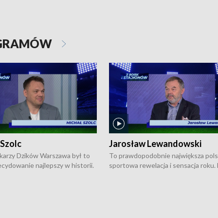
OGRAMÓW
 Szolc
Jarosław Lewandowski
karzy Dzików Warszawa był to
To prawdopodobnie największa pol
cydowanie najlepszy w historii.
sportowa rewelacja i sensacja roku.
pierwszy raz sięgnęli po
Chwalińska podbiła serca całej Pols
rodowe trofeum, wygrywając
kortach imienia Rolanda Garrosa w
ocno Europejską. Potem zaczęli
wielkoszlemowym turnieju French 
ekstraklasę. Po sezonie
przebijała się przez kwalifikacje, wyg
ym zadebiutowali w fazie play-
aż dziewięć pojedynków i dopiero w 