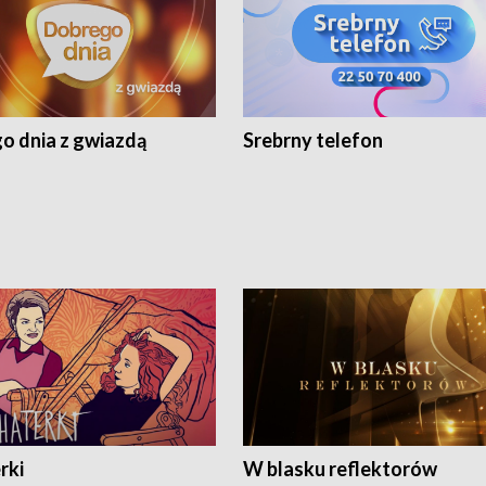
o dnia z gwiazdą
Srebrny telefon
rki
W blasku reflektorów