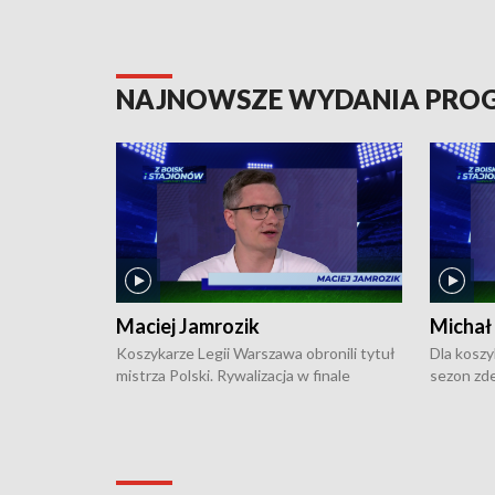
NAJNOWSZE WYDANIA PR
Maciej Jamrozik
Michał
Koszykarze Legii Warszawa obronili tytuł
Dla koszy
mistrza Polski. Rywalizacja w finale
sezon zde
ekstraklasy toczyła się do czterech
Najpierw 
zwycięstw i dopiero ostatni, siódmy mecz
międzyna
okazał się decydujący. W hali przy
Ligę Półn
Obrońców Tobruku na Bemowie
podbijać 
podopieczni estońskiego trenera Heiko
zasadnicz