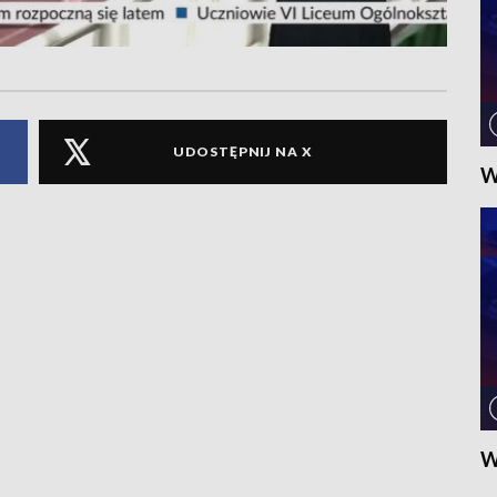
UDOSTĘPNIJ NA X
W
W