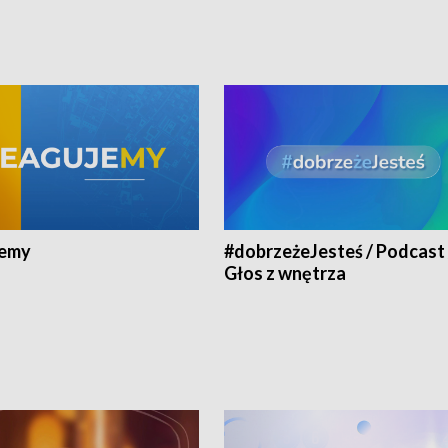
jemy
#dobrzeżeJesteś / Podcast 
Głos z wnętrza