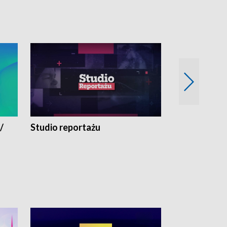
/
Studio reportażu
Eksperyment