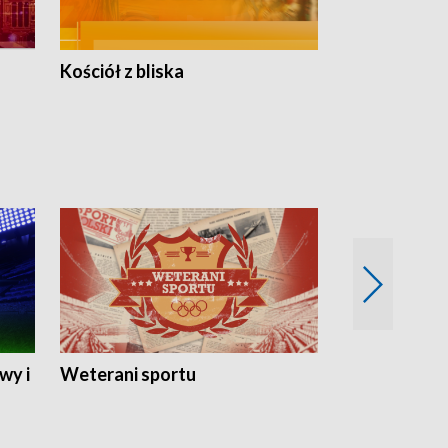
Kościół z bliska
wy i
Weterani sportu
Najlepsi Sp
2024