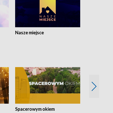
Nasze miejsce
Spacerowym okiem
Filmowe spo