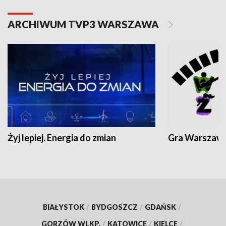
ARCHIWUM TVP3 WARSZAWA
Żyj lepiej. Energia do zmian
Gra Warszaw
BIAŁYSTOK
/
BYDGOSZCZ
/
GDAŃSK
/
GORZÓW WLKP.
/
KATOWICE
/
KIELCE
/