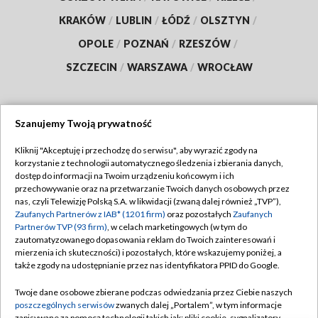
KRAKÓW
/
LUBLIN
/
ŁÓDŹ
/
OLSZTYN
/
OPOLE
/
POZNAŃ
/
RZESZÓW
/
SZCZECIN
/
WARSZAWA
/
WROCŁAW
Szanujemy Twoją prywatność
Dołącz do nas:
Kliknij "Akceptuję i przechodzę do serwisu", aby wyrazić zgody na
korzystanie z technologii automatycznego śledzenia i zbierania danych,
TVP
dostęp do informacji na Twoim urządzeniu końcowym i ich
Abonament TVP
przechowywanie oraz na przetwarzanie Twoich danych osobowych przez
Regulamin TVP
nas, czyli Telewizję Polską S.A. w likwidacji (zwaną dalej również „TVP”),
Emisja w TVP
Zaufanych Partnerów z IAB* (1201 firm)
oraz pozostałych
Zaufanych
Polityka prywatności
Partnerów TVP (93 firm)
, w celach marketingowych (w tym do
Centrum informacji TVP
Moje zgody
zautomatyzowanego dopasowania reklam do Twoich zainteresowań i
mierzenia ich skuteczności) i pozostałych, które wskazujemy poniżej, a
Naziemna Telewizja Cyfrowa
Pomoc
także zgody na udostępnianie przez nas identyfikatora PPID do Google.
Sklep TVP
Biuro reklamy
Twoje dane osobowe zbierane podczas odwiedzania przez Ciebie naszych
Rada Programowa
poszczególnych serwisów
zwanych dalej „Portalem”, w tym informacje
Kontakt
zapisywane za pomocą technologii takich jak: pliki cookie, sygnalizatory