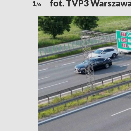
fot. TVP3 Warszaw
1
/6