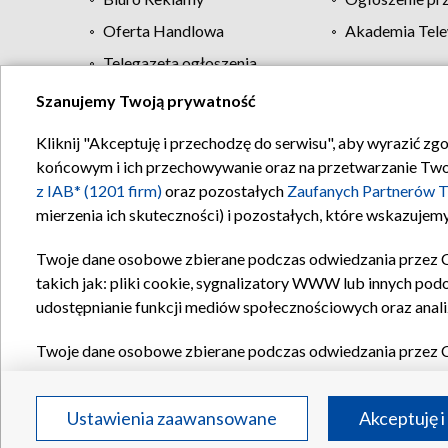
Oferta Handlowa
Akademia Tele
Telegazeta ogłoszenia
Szanujemy Twoją prywatność
Regulamin TVP
Kliknij "Akceptuję i przechodzę do serwisu", aby wyrazić zg
końcowym i ich przechowywanie oraz na przetwarzanie Twoich
z IAB* (1201 firm)
oraz pozostałych
Zaufanych Partnerów T
mierzenia ich skuteczności) i pozostałych, które wskazujemy
Twoje dane osobowe zbierane podczas odwiedzania przez 
takich jak: pliki cookie, sygnalizatory WWW lub innych pod
udostępnianie funkcji mediów społecznościowych oraz anali
Twoje dane osobowe zbierane podczas odwiedzania przez 
plików cookie, informacje o Twoich wyszukiwaniach w serwi
Partnerów TVP
dla realizacji następujących celów i funkc
Ustawienia zaawansowane
Akceptuję i
reklam, tworzenia profilu spersonalizowanych reklam, tworz
treści, stosowania badań rynkowych w celu generowania op