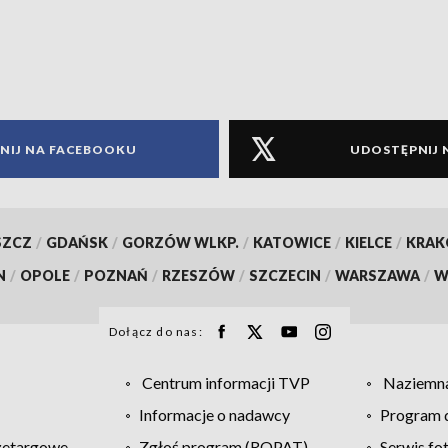
NIJ NA FACEBOOKU
UDOSTĘPNIJ 
SZCZ
/
GDAŃSK
/
GORZÓW WLKP.
/
KATOWICE
/
KIELCE
/
KRA
N
/
OPOLE
/
POZNAŃ
/
RZESZÓW
/
SZCZECIN
/
WARSZAWA
/
W
Dołącz do nas:
Centrum informacji TVP
Naziemna
Informacje o nadawcy
Program d
zetargowe
Zgłoś program (ROPAT)
Serwis fo