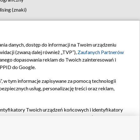
sing (znaki)
klamy
Kontakt
rania danych, dostęp do informacji na Twoim urządzeniu
idacji (zwaną dalej również „TVP”),
Zaufanych Partnerów
anego dopasowania reklam do Twoich zainteresowań i
a PPID do Google.
”, w tym informacje zapisywane za pomocą technologii
zpiecznych usług, personalizację treści oraz reklam,
identyfikatory Twoich urządzeń końcowych i identyfikatory
P,
Zaufanych Partnerów z IAB
oraz pozostałych
Zaufanych
 wyboru podstawowych reklam, wyboru spersonalizowanych
ch treści, pomiaru wydajności reklam, pomiaru wydajności
nia bezpieczeństwa, zapobiegania oszustwom i usuwania