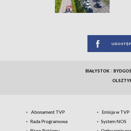
UDOSTĘP
BIAŁYSTOK
/
BYDGO
OLSZTY
Abonament TVP
Emisja w TVP
Rada Programowa
System NOS
Biuro Reklamy
Ogłoszenie pr