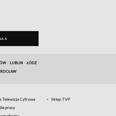
NA X
KÓW
/
LUBLIN
/
ŁÓDŹ
/
ROCŁAW
 Telewizja Cyfrowa
Sklep TVP
la prasy
tograficzny