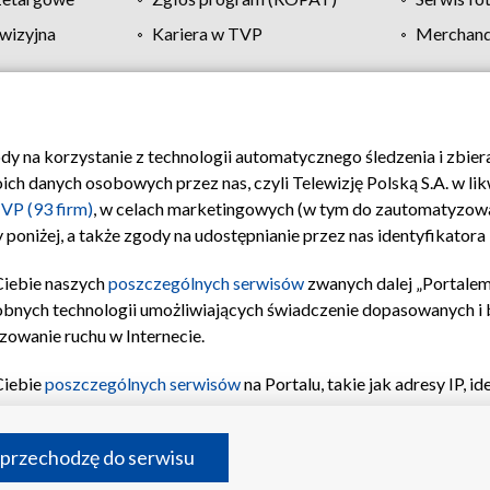
wizyjna
Kariera w TVP
Merchandi
Polityka prywatności
Moje zgody
Pomoc
Biuro re
ody na korzystanie z technologii automatycznego śledzenia i zbie
 danych osobowych przez nas, czyli Telewizję Polską S.A. w likw
VP (93 firm)
, w celach marketingowych (w tym do zautomatyzow
 poniżej, a także zgody na udostępnianie przez nas identyfikator
Ciebie naszych
poszczególnych serwisów
zwanych dalej „Portalem
obnych technologii umożliwiających świadczenie dopasowanych i be
zowanie ruchu w Internecie.
Ciebie
poszczególnych serwisów
na Portalu, takie jak adresy IP, 
sach Portalu czy historia odwiedzin będą przetwarzane przez TV
ji: przechowywania informacji na urządzeniu lub dostęp do nich,
©2026 Telewizja Polska S.A. w likwidacji
 przechodzę do serwisu
enia profilu spersonalizowanych treści, wyboru spersonalizowany
inii odbiorców, opracowywania i ulepszania produktów, zapewnie