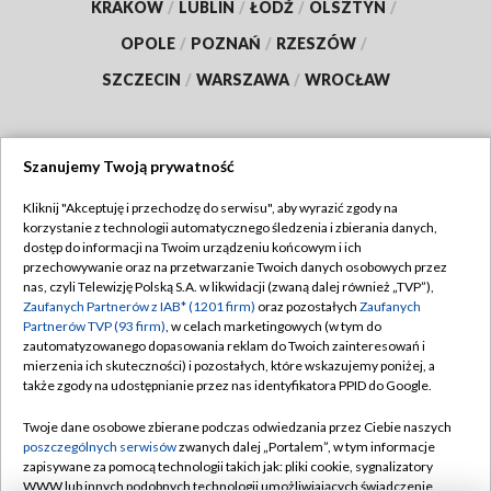
KRAKÓW
/
LUBLIN
/
ŁÓDŹ
/
OLSZTYN
/
OPOLE
/
POZNAŃ
/
RZESZÓW
/
SZCZECIN
/
WARSZAWA
/
WROCŁAW
Szanujemy Twoją prywatność
Dołącz do nas:
Kliknij "Akceptuję i przechodzę do serwisu", aby wyrazić zgody na
korzystanie z technologii automatycznego śledzenia i zbierania danych,
TVP
dostęp do informacji na Twoim urządzeniu końcowym i ich
Abonament TVP
przechowywanie oraz na przetwarzanie Twoich danych osobowych przez
Regulamin TVP
nas, czyli Telewizję Polską S.A. w likwidacji (zwaną dalej również „TVP”),
Emisja w TVP
Polityka prywatności
Zaufanych Partnerów z IAB* (1201 firm)
oraz pozostałych
Zaufanych
Partnerów TVP (93 firm)
, w celach marketingowych (w tym do
Centrum informacji TVP
Moje zgody
zautomatyzowanego dopasowania reklam do Twoich zainteresowań i
mierzenia ich skuteczności) i pozostałych, które wskazujemy poniżej, a
Naziemna Telewizja Cyfrowa
Pomoc
także zgody na udostępnianie przez nas identyfikatora PPID do Google.
Sklep TVP
Biuro reklamy
Twoje dane osobowe zbierane podczas odwiedzania przez Ciebie naszych
Rada Programowa
Kontakt
poszczególnych serwisów
zwanych dalej „Portalem”, w tym informacje
zapisywane za pomocą technologii takich jak: pliki cookie, sygnalizatory
System NOS
WWW lub innych podobnych technologii umożliwiających świadczenie