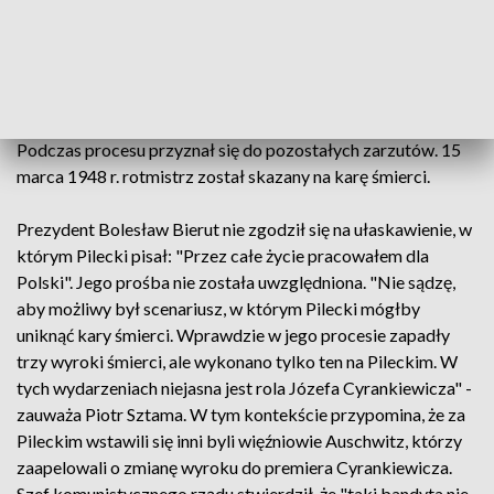
działalności szpiegowskiej na rzecz obcych mocarstw oraz
przygotowywanie zamachu na grupę dygnitarzy MBP. Zarzut
o przygotowywanie zamachu Pilecki stanowczo odrzucił, zaś
działania wywiadowcze uznał za działalność informacyjną na
rzecz 2. Korpusu, za którego oficera wciąż się uważał.
Podczas procesu przyznał się do pozostałych zarzutów. 15
marca 1948 r. rotmistrz został skazany na karę śmierci.
Prezydent Bolesław Bierut nie zgodził się na ułaskawienie, w
którym Pilecki pisał: "Przez całe życie pracowałem dla
Polski". Jego prośba nie została uwzględniona. "Nie sądzę,
aby możliwy był scenariusz, w którym Pilecki mógłby
uniknąć kary śmierci. Wprawdzie w jego procesie zapadły
trzy wyroki śmierci, ale wykonano tylko ten na Pileckim. W
tych wydarzeniach niejasna jest rola Józefa Cyrankiewicza" -
zauważa Piotr Sztama. W tym kontekście przypomina, że za
Pileckim wstawili się inni byli więźniowie Auschwitz, którzy
zaapelowali o zmianę wyroku do premiera Cyrankiewicza.
Szef komunistycznego rządu stwierdził, że "taki bandyta nie