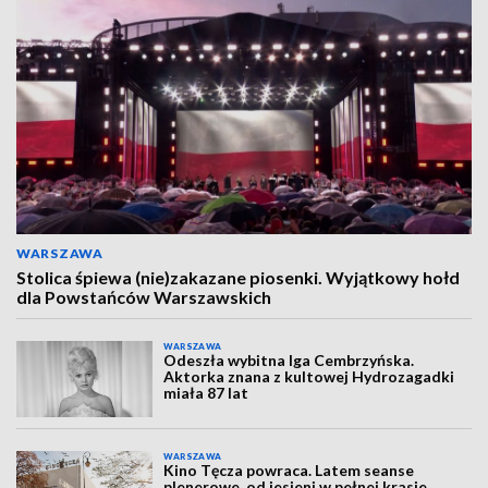
WARSZAWA
Stolica śpiewa (nie)zakazane piosenki. Wyjątkowy hołd
dla Powstańców Warszawskich
WARSZAWA
Odeszła wybitna Iga Cembrzyńska.
Aktorka znana z kultowej Hydrozagadki
miała 87 lat
WARSZAWA
Kino Tęcza powraca. Latem seanse
plenerowe, od jesieni w pełnej krasie