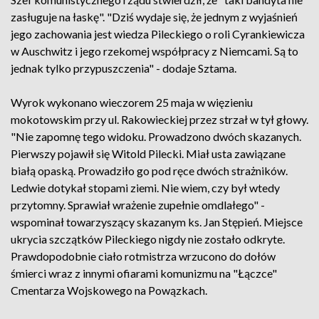
zasługuje na łaskę". "Dziś wydaje się, że jednym z wyjaśnień
jego zachowania jest wiedza Pileckiego o roli Cyrankiewicza
w Auschwitz i jego rzekomej współpracy z Niemcami. Są to
jednak tylko przypuszczenia" - dodaje Sztama.
Wyrok wykonano wieczorem 25 maja w więzieniu
mokotowskim przy ul. Rakowieckiej przez strzał w tył głowy.
"Nie zapomnę tego widoku. Prowadzono dwóch skazanych.
Pierwszy pojawił się Witold Pilecki. Miał usta zawiązane
białą opaską. Prowadziło go pod ręce dwóch strażników.
Ledwie dotykał stopami ziemi. Nie wiem, czy był wtedy
przytomny. Sprawiał wrażenie zupełnie omdlałego" -
wspominał towarzyszący skazanym ks. Jan Stępień. Miejsce
ukrycia szczątków Pileckiego nigdy nie zostało odkryte.
Prawdopodobnie ciało rotmistrza wrzucono do dołów
śmierci wraz z innymi ofiarami komunizmu na "Łączce"
Cmentarza Wojskowego na Powązkach.