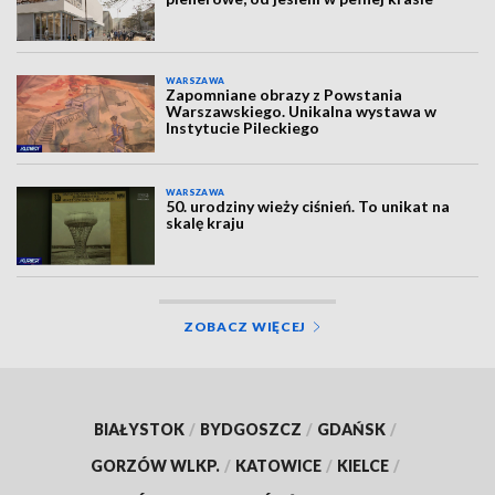
WARSZAWA
Zapomniane obrazy z Powstania
Warszawskiego. Unikalna wystawa w
Instytucie Pileckiego
WARSZAWA
50. urodziny wieży ciśnień. To unikat na
skalę kraju
ZOBACZ WIĘCEJ
BIAŁYSTOK
/
BYDGOSZCZ
/
GDAŃSK
/
GORZÓW WLKP.
/
KATOWICE
/
KIELCE
/