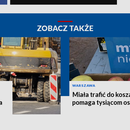
ZOBACZ TAKŻE
WARSZAWA
Miała trafić do kosz
a
pomaga tysiącom o