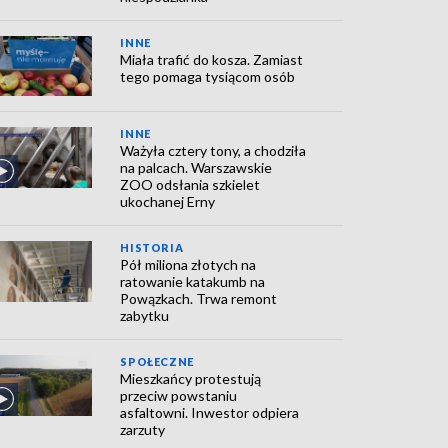
INNE
Miała trafić do kosza. Zamiast
tego pomaga tysiącom osób
INNE
Ważyła cztery tony, a chodziła
na palcach. Warszawskie
ZOO odsłania szkielet
ukochanej Erny
HISTORIA
Pół miliona złotych na
ratowanie katakumb na
Powązkach. Trwa remont
zabytku
SPOŁECZNE
Mieszkańcy protestują
przeciw powstaniu
asfaltowni. Inwestor odpiera
zarzuty