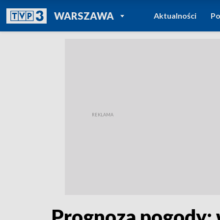
POWRÓT DO
WARSZAWA
Aktualności
Po
TVP REGIONY
Prognoza pogody: w