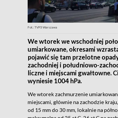
Fot.: TVP3 Warszawa
We wtorek we wschodniej połow
umiarkowane, okresami wzrast
pojawić się tam przelotne opad
zachodniej i południowo-zachod
liczne i miejscami gwałtowne. 
wyniesie 1004 hPa.
We wtorek zachmurzenie umiarkowane i
miejscami, głównie na zachodzie kraj
od 15 mm do 30 mm, lokalnie na półno
maksymalna od 25 st.C, 26 st.C na zach