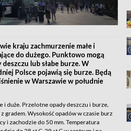
ie kraju zachmurzenie małe i
ające do dużego. Punktowo mogą
y deszczu lub słabe burze. W
niej Polsce pojawią się burze. Będą
Ciśnienie w Warszawie w południe
 duże. Przelotne opady deszczu i burze,
u, z gradem. Wysokość opadów w czasie burz
cy i zachodzie do 50 mm. Temperatura
odzie do 28 st.C, 29 st.C w centrum i na