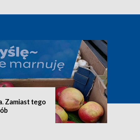
a. Zamiast tego
sób