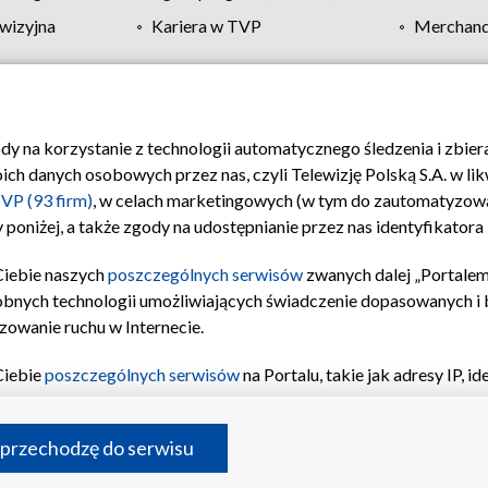
wizyjna
Kariera w TVP
Merchandi
Polityka prywatności
Moje zgody
Pomoc
Biuro re
ody na korzystanie z technologii automatycznego śledzenia i zbie
 danych osobowych przez nas, czyli Telewizję Polską S.A. w likw
VP (93 firm)
, w celach marketingowych (w tym do zautomatyzow
 poniżej, a także zgody na udostępnianie przez nas identyfikator
Ciebie naszych
poszczególnych serwisów
zwanych dalej „Portalem
obnych technologii umożliwiających świadczenie dopasowanych i be
zowanie ruchu w Internecie.
Ciebie
poszczególnych serwisów
na Portalu, takie jak adresy IP, 
sach Portalu czy historia odwiedzin będą przetwarzane przez TV
ji: przechowywania informacji na urządzeniu lub dostęp do nich,
©2026 Telewizja Polska S.A. w likwidacji
 przechodzę do serwisu
enia profilu spersonalizowanych treści, wyboru spersonalizowany
inii odbiorców, opracowywania i ulepszania produktów, zapewnie