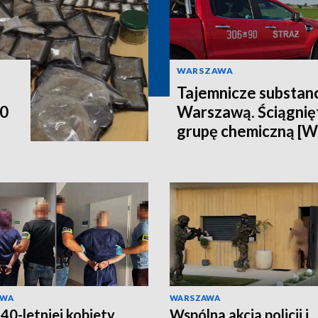
WARSZAWA
Tajemnicze substan
00
Warszawą. Ściągnięt
grupę chemiczną [
AWA
WARSZAWA
 40-letniej kobiety
Wspólna akcja policji i