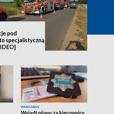
cje pod
o specjalistyczną
WIDEO]
WARSZAWA
Wsiadł pijany za kierownicę.