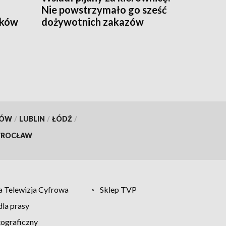
Nie powstrzymało go sześć
yków
dożywotnich zakazów
KÓW
/
LUBLIN
/
ŁÓDŹ
/
ROCŁAW
 Telewizja Cyfrowa
Sklep TVP
la prasy
tograficzny