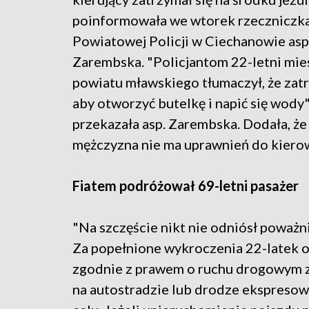
poinformowała we wtorek rzecznicz
Powiatowej Policji w Ciechanowie as
Zarembska. "Policjantom 22-letni mie
powiatu mławskiego tłumaczył, że zatr
aby otworzyć butelkę i napić się wody"
przekazała asp. Zarembska. Dodała, że
mężczyzna nie ma uprawnień do kierowa
Fiatem podróżował 69-letni pasażer
"Na szczęście nikt nie odniósł poważn
Za popełnione wykroczenia 22-latek o
zgodnie z prawem o ruchu drogowym za
na autostradzie lub drodze ekspresow