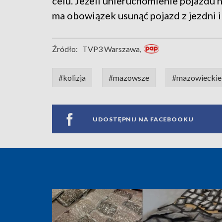
celu. Jeżeli unieruchomienie pojazdu n
ma obowiązek usunąć pojazd z jezdni i
Źródło:
TVP3 Warszawa,
#kolizja
#mazowsze
#mazowieckie
UDOSTĘPNIJ NA FACEBOOKU