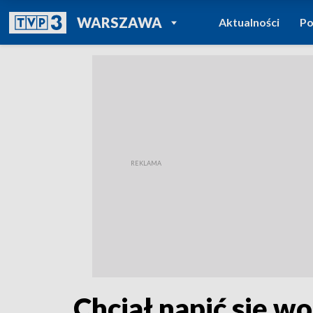
POWRÓT DO
WARSZAWA
Aktualności
Po
TVP REGIONY
Chciał napić się wo