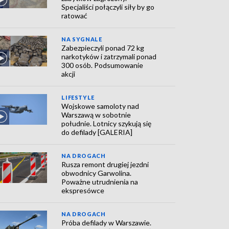
Specjaliści połączyli siły by go
ratować
NA SYGNALE
Zabezpieczyli ponad 72 kg
narkotyków i zatrzymali ponad
300 osób. Podsumowanie
akcji
LIFESTYLE
Wojskowe samoloty nad
Warszawą w sobotnie
południe. Lotnicy szykują się
do defilady [GALERIA]
NA DROGACH
Rusza remont drugiej jezdni
obwodnicy Garwolina.
Poważne utrudnienia na
ekspresówce
NA DROGACH
Próba defilady w Warszawie.