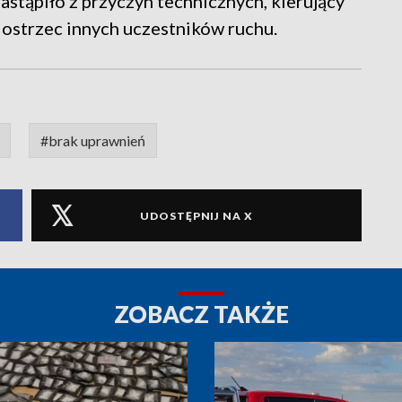
astąpiło z przyczyn technicznych, kierujący
 ostrzec innych uczestników ruchu.
#brak uprawnień
UDOSTĘPNIJ NA X
ZOBACZ TAKŻE