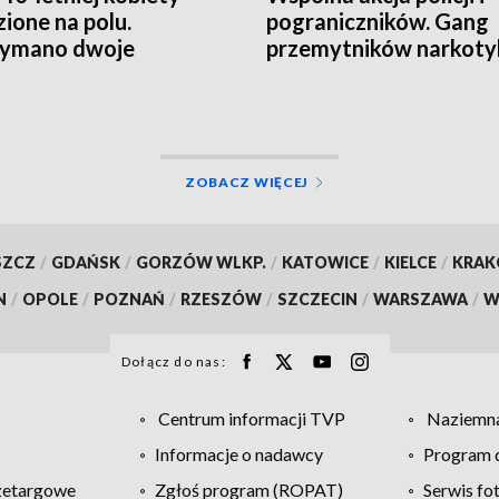
zione na polu.
pograniczników. Gang
zymano dwoje
przemytników narkot
rzanych
rozbity
ZOBACZ WIĘCEJ
SZCZ
/
GDAŃSK
/
GORZÓW WLKP.
/
KATOWICE
/
KIELCE
/
KRA
N
/
OPOLE
/
POZNAŃ
/
RZESZÓW
/
SZCZECIN
/
WARSZAWA
/
W
Dołącz do nas:
Centrum informacji TVP
Naziemna
Informacje o nadawcy
Program d
zetargowe
Zgłoś program (ROPAT)
Serwis fo