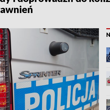
rawnień
N