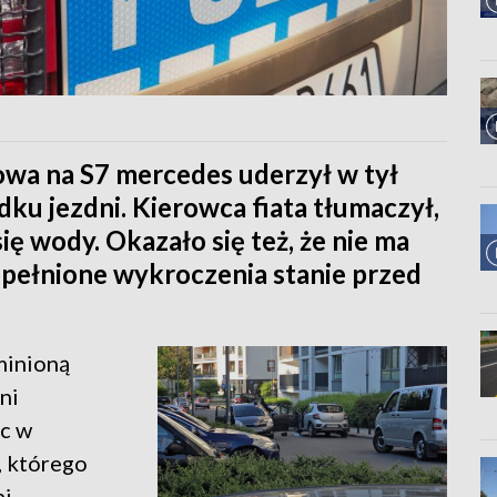
owa na S7 mercedes uderzył w tył
odku jezdni. Kierowca fiata tłumaczył,
się wody. Okazało się też, że nie ma
opełnione wykroczenia stanie przed
minioną
ni
ąc w
, którego
i -