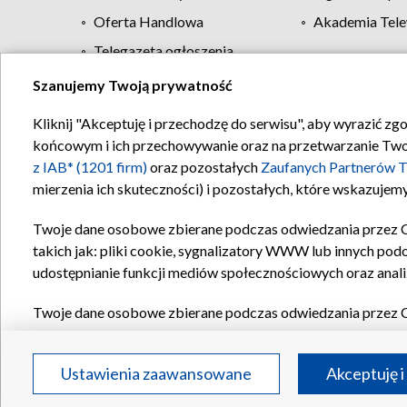
Oferta Handlowa
Akademia Tele
Telegazeta ogłoszenia
Szanujemy Twoją prywatność
Regulamin TVP
Kliknij "Akceptuję i przechodzę do serwisu", aby wyrazić zg
końcowym i ich przechowywanie oraz na przetwarzanie Twoich
z IAB* (1201 firm)
oraz pozostałych
Zaufanych Partnerów T
mierzenia ich skuteczności) i pozostałych, które wskazujemy
Twoje dane osobowe zbierane podczas odwiedzania przez 
takich jak: pliki cookie, sygnalizatory WWW lub innych pod
udostępnianie funkcji mediów społecznościowych oraz anali
Twoje dane osobowe zbierane podczas odwiedzania przez 
plików cookie, informacje o Twoich wyszukiwaniach w serwi
Partnerów TVP
dla realizacji następujących celów i funkc
Ustawienia zaawansowane
Akceptuję i
reklam, tworzenia profilu spersonalizowanych reklam, tworz
treści, stosowania badań rynkowych w celu generowania op