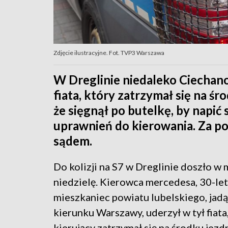
Zdjęcie ilustracyjne. Fot. TVP3 Warszawa
W Dreglinie niedaleko Ciechan
fiata, który zatrzymał się na śr
że sięgnął po butelkę, by napić 
uprawnień do kierowania. Za p
sądem.
Do kolizji na S7 w Dreglinie doszło w 
niedzielę. Kierowca mercedesa, 30-let
mieszkaniec powiatu lubelskiego, jad
kierunku Warszawy, uderzył w tył fiata
kierujący zatrzymał się na środku jezdn