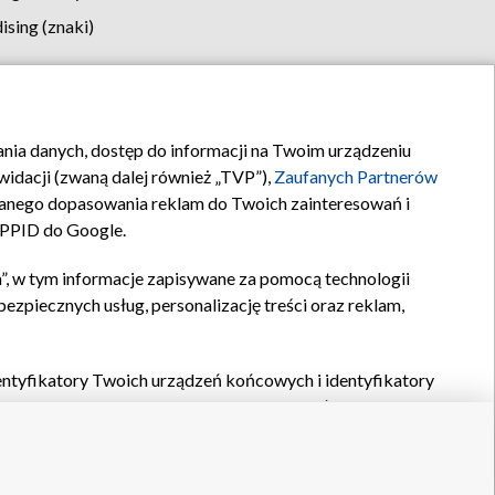
sing (znaki)
klamy
Kontakt
rania danych, dostęp do informacji na Twoim urządzeniu
idacji (zwaną dalej również „TVP”),
Zaufanych Partnerów
anego dopasowania reklam do Twoich zainteresowań i
a PPID do Google.
”, w tym informacje zapisywane za pomocą technologii
zpiecznych usług, personalizację treści oraz reklam,
identyfikatory Twoich urządzeń końcowych i identyfikatory
P,
Zaufanych Partnerów z IAB
oraz pozostałych
Zaufanych
 wyboru podstawowych reklam, wyboru spersonalizowanych
ch treści, pomiaru wydajności reklam, pomiaru wydajności
nia bezpieczeństwa, zapobiegania oszustwom i usuwania