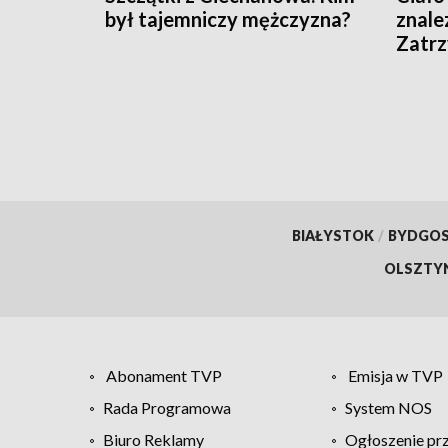
był tajemniczy mężczyzna?
znale
Zatr
podej
BIAŁYSTOK
/
BYDGO
OLSZTY
Abonament TVP
Emisja w TVP
Rada Programowa
System NOS
Biuro Reklamy
Ogłoszenie pr