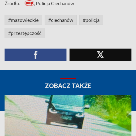
Źródło:
, Policja Ciechanów
#mazowieckie
#ciechanów
#policja
#przestępczość
ZOBACZ TAKŻE