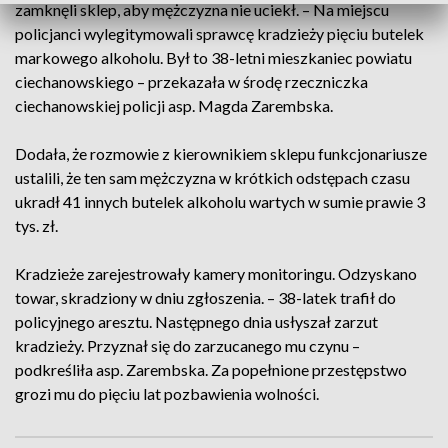
zamknęli sklep, aby mężczyzna nie uciekł. – Na miejscu
policjanci wylegitymowali sprawcę kradzieży pięciu butelek
markowego alkoholu. Był to 38-letni mieszkaniec powiatu
ciechanowskiego – przekazała w środę rzeczniczka
ciechanowskiej policji asp. Magda Zarembska.
Dodała, że rozmowie z kierownikiem sklepu funkcjonariusze
ustalili, że ten sam mężczyzna w krótkich odstępach czasu
ukradł 41 innych butelek alkoholu wartych w sumie prawie 3
tys. zł.
Kradzieże zarejestrowały kamery monitoringu. Odzyskano
towar, skradziony w dniu zgłoszenia. – 38-latek trafił do
policyjnego aresztu. Następnego dnia usłyszał zarzut
kradzieży. Przyznał się do zarzucanego mu czynu –
podkreśliła asp. Zarembska. Za popełnione przestępstwo
grozi mu do pięciu lat pozbawienia wolności.