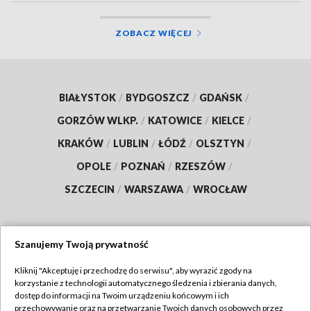
ZOBACZ WIĘCEJ
BIAŁYSTOK
/
BYDGOSZCZ
/
GDAŃSK
/
GORZÓW WLKP.
/
KATOWICE
/
KIELCE
/
KRAKÓW
/
LUBLIN
/
ŁÓDŹ
/
OLSZTYN
/
OPOLE
/
POZNAŃ
/
RZESZÓW
/
SZCZECIN
/
WARSZAWA
/
WROCŁAW
Szanujemy Twoją prywatność
Dołącz do nas:
Kliknij "Akceptuję i przechodzę do serwisu", aby wyrazić zgody na
korzystanie z technologii automatycznego śledzenia i zbierania danych,
TVP
dostęp do informacji na Twoim urządzeniu końcowym i ich
Abonament TVP
przechowywanie oraz na przetwarzanie Twoich danych osobowych przez