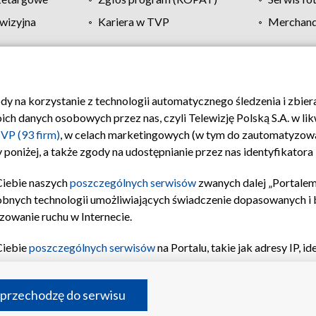
wizyjna
Kariera w TVP
Merchandi
Polityka prywatności
Moje zgody
Pomoc
Biuro re
ody na korzystanie z technologii automatycznego śledzenia i zbie
 danych osobowych przez nas, czyli Telewizję Polską S.A. w likw
VP (93 firm)
, w celach marketingowych (w tym do zautomatyzow
 poniżej, a także zgody na udostępnianie przez nas identyfikator
Ciebie naszych
poszczególnych serwisów
zwanych dalej „Portalem
obnych technologii umożliwiających świadczenie dopasowanych i be
zowanie ruchu w Internecie.
Ciebie
poszczególnych serwisów
na Portalu, takie jak adresy IP, 
sach Portalu czy historia odwiedzin będą przetwarzane przez TV
ji: przechowywania informacji na urządzeniu lub dostęp do nich,
©2026 Telewizja Polska S.A. w likwidacji
 przechodzę do serwisu
enia profilu spersonalizowanych treści, wyboru spersonalizowany
inii odbiorców, opracowywania i ulepszania produktów, zapewnie