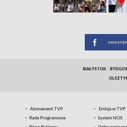
UDOSTĘP
BIAŁYSTOK
/
BYDGO
OLSZTY
Abonament TVP
Emisja w TVP
Rada Programowa
System NOS
Biuro Reklamy
Ogłoszenie pr