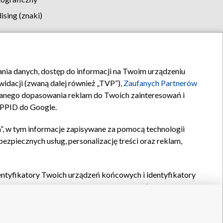
sing (znaki)
klamy
Kontakt
rania danych, dostęp do informacji na Twoim urządzeniu
idacji (zwaną dalej również „TVP”),
Zaufanych Partnerów
anego dopasowania reklam do Twoich zainteresowań i
a PPID do Google.
”, w tym informacje zapisywane za pomocą technologii
zpiecznych usług, personalizację treści oraz reklam,
identyfikatory Twoich urządzeń końcowych i identyfikatory
P,
Zaufanych Partnerów z IAB
oraz pozostałych
Zaufanych
 wyboru podstawowych reklam, wyboru spersonalizowanych
ch treści, pomiaru wydajności reklam, pomiaru wydajności
nia bezpieczeństwa, zapobiegania oszustwom i usuwania