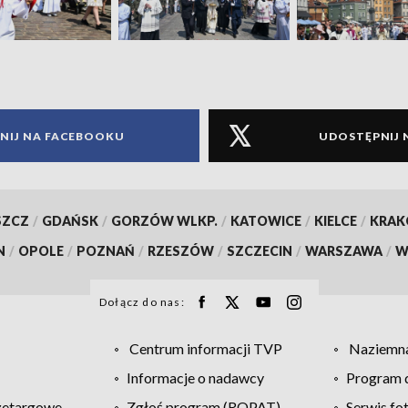
NIJ NA FACEBOOKU
UDOSTĘPNIJ 
SZCZ
/
GDAŃSK
/
GORZÓW WLKP.
/
KATOWICE
/
KIELCE
/
KRA
N
/
OPOLE
/
POZNAŃ
/
RZESZÓW
/
SZCZECIN
/
WARSZAWA
/
W
Dołącz do nas:
Centrum informacji TVP
Naziemna
Informacje o nadawcy
Program d
zetargowe
Zgłoś program (ROPAT)
Serwis fo