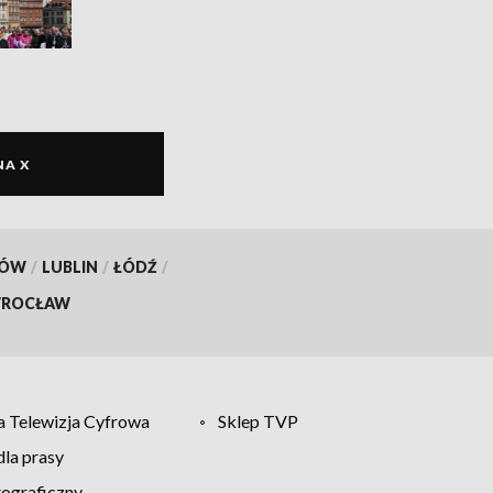
NA X
KÓW
/
LUBLIN
/
ŁÓDŹ
/
ROCŁAW
 Telewizja Cyfrowa
Sklep TVP
la prasy
tograficzny