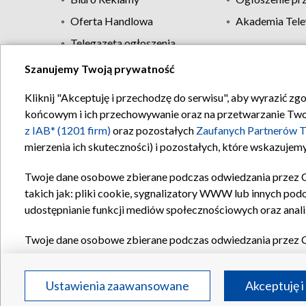
Oferta Handlowa
Akademia Tele
Telegazeta ogłoszenia
Szanujemy Twoją prywatność
Regulamin TVP
Kliknij "Akceptuję i przechodzę do serwisu", aby wyrazić zg
końcowym i ich przechowywanie oraz na przetwarzanie Twoich
z IAB* (1201 firm)
oraz pozostałych
Zaufanych Partnerów T
mierzenia ich skuteczności) i pozostałych, które wskazujemy
Twoje dane osobowe zbierane podczas odwiedzania przez 
takich jak: pliki cookie, sygnalizatory WWW lub innych pod
udostępnianie funkcji mediów społecznościowych oraz anali
Twoje dane osobowe zbierane podczas odwiedzania przez 
plików cookie, informacje o Twoich wyszukiwaniach w serwi
Partnerów TVP
dla realizacji następujących celów i funkc
Ustawienia zaawansowane
Akceptuję i
reklam, tworzenia profilu spersonalizowanych reklam, tworz
treści, stosowania badań rynkowych w celu generowania op