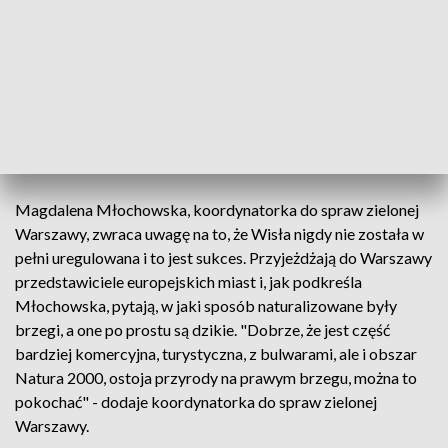
konkurencję. "Cieszmy się i doceńmy to, jaką rzekę, jaką
naturalną przestrzeń mamy w środku Warszawy, bo tego
bardzo brakuje. Bardzo ważne jest to, że mamy tal
zróżnicowany brzeg, mamy naturalny charakter Wisły. To jest
świetne, że mamy najpiękniejszą naturalną rzekę w Europie,
nieuregulowana i taką, którą możemy się chwalić" - dodaje
Jan Piotrowski.
Magdalena Młochowska, koordynatorka do spraw zielonej
Warszawy, zwraca uwagę na to, że Wisła nigdy nie została w
pełni uregulowana i to jest sukces. Przyjeżdżają do Warszawy
przedstawiciele europejskich miast i, jak podkreśla
Młochowska, pytają, w jaki sposób naturalizowane były
brzegi, a one po prostu są dzikie. "Dobrze, że jest część
bardziej komercyjna, turystyczna, z bulwarami, ale i obszar
Natura 2000, ostoja przyrody na prawym brzegu, można to
pokochać" - dodaje koordynatorka do spraw zielonej
Warszawy.