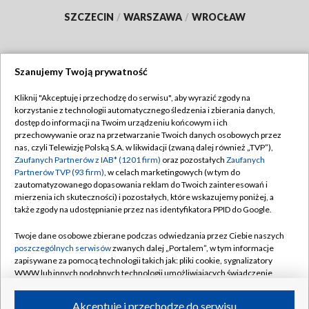
SZCZECIN
/
WARSZAWA
/
WROCŁAW
Szanujemy Twoją prywatność
Dołącz do nas:
Kliknij "Akceptuję i przechodzę do serwisu", aby wyrazić zgody na
korzystanie z technologii automatycznego śledzenia i zbierania danych,
TVP
dostęp do informacji na Twoim urządzeniu końcowym i ich
Abonament TVP
przechowywanie oraz na przetwarzanie Twoich danych osobowych przez
Regulamin TVP
nas, czyli Telewizję Polską S.A. w likwidacji (zwaną dalej również „TVP”),
Emisja w TVP
Polityka prywatności
Zaufanych Partnerów z IAB* (1201 firm)
oraz pozostałych
Zaufanych
Partnerów TVP (93 firm)
, w celach marketingowych (w tym do
Centrum informacji TVP
Moje zgody
zautomatyzowanego dopasowania reklam do Twoich zainteresowań i
mierzenia ich skuteczności) i pozostałych, które wskazujemy poniżej, a
Naziemna Telewizja Cyfrowa
Pomoc
także zgody na udostępnianie przez nas identyfikatora PPID do Google.
Sklep TVP
Biuro reklamy
Twoje dane osobowe zbierane podczas odwiedzania przez Ciebie naszych
Rada Programowa
Kontakt
poszczególnych serwisów
zwanych dalej „Portalem”, w tym informacje
zapisywane za pomocą technologii takich jak: pliki cookie, sygnalizatory
System NOS
WWW lub innych podobnych technologii umożliwiających świadczenie
dopasowanych i bezpiecznych usług, personalizację treści oraz reklam,
Informacje o nadawcy
Kanały
udostępnianie funkcji mediów społecznościowych oraz analizowanie
Akceptuję i przechodzę do serwisu