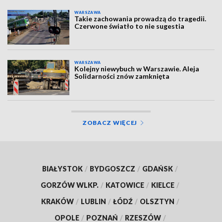
WARSZAWA
Takie zachowania prowadzą do tragedii.
Czerwone światło to nie sugestia
WARSZAWA
Kolejny niewybuch w Warszawie. Aleja
Solidarności znów zamknięta
ZOBACZ WIĘCEJ
BIAŁYSTOK
/
BYDGOSZCZ
/
GDAŃSK
/
GORZÓW WLKP.
/
KATOWICE
/
KIELCE
/
KRAKÓW
/
LUBLIN
/
ŁÓDŹ
/
OLSZTYN
/
OPOLE
/
POZNAŃ
/
RZESZÓW
/