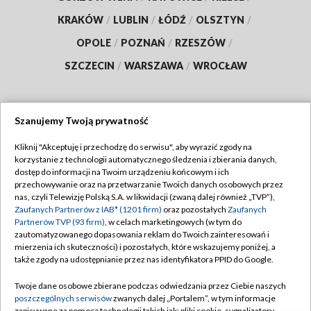
KRAKÓW
/
LUBLIN
/
ŁÓDŹ
/
OLSZTYN
/
OPOLE
/
POZNAŃ
/
RZESZÓW
/
SZCZECIN
/
WARSZAWA
/
WROCŁAW
Szanujemy Twoją prywatność
Dołącz do nas:
Kliknij "Akceptuję i przechodzę do serwisu", aby wyrazić zgody na
korzystanie z technologii automatycznego śledzenia i zbierania danych,
TVP
dostęp do informacji na Twoim urządzeniu końcowym i ich
Abonament TVP
przechowywanie oraz na przetwarzanie Twoich danych osobowych przez
Regulamin TVP
nas, czyli Telewizję Polską S.A. w likwidacji (zwaną dalej również „TVP”),
Emisja w TVP
Zaufanych Partnerów z IAB* (1201 firm)
oraz pozostałych
Zaufanych
Polityka prywatności
Partnerów TVP (93 firm)
, w celach marketingowych (w tym do
Centrum informacji TVP
Moje zgody
zautomatyzowanego dopasowania reklam do Twoich zainteresowań i
mierzenia ich skuteczności) i pozostałych, które wskazujemy poniżej, a
Naziemna Telewizja Cyfrowa
Pomoc
także zgody na udostępnianie przez nas identyfikatora PPID do Google.
Sklep TVP
Biuro reklamy
Twoje dane osobowe zbierane podczas odwiedzania przez Ciebie naszych
Rada Programowa
poszczególnych serwisów
zwanych dalej „Portalem”, w tym informacje
Kontakt
zapisywane za pomocą technologii takich jak: pliki cookie, sygnalizatory