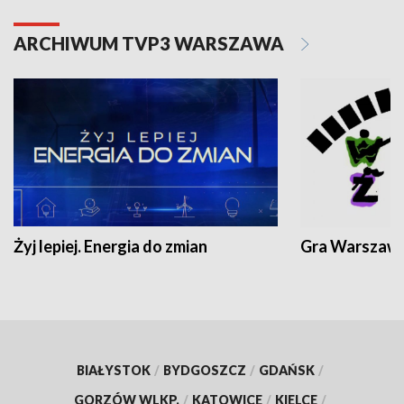
ARCHIWUM TVP3 WARSZAWA
Żyj lepiej. Energia do zmian
Gra Warszaw
BIAŁYSTOK
/
BYDGOSZCZ
/
GDAŃSK
/
GORZÓW WLKP.
/
KATOWICE
/
KIELCE
/