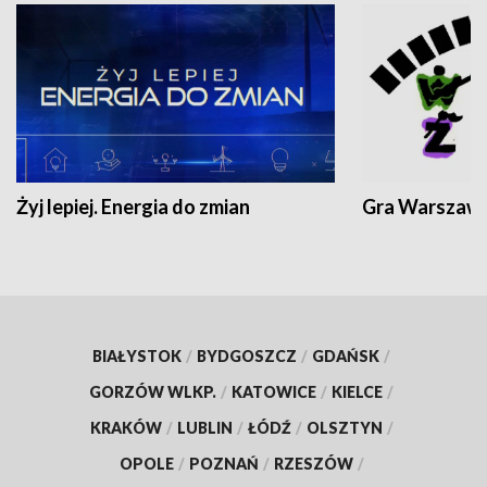
Żyj lepiej. Energia do zmian
Gra Warszaw
BIAŁYSTOK
/
BYDGOSZCZ
/
GDAŃSK
/
GORZÓW WLKP.
/
KATOWICE
/
KIELCE
/
KRAKÓW
/
LUBLIN
/
ŁÓDŹ
/
OLSZTYN
/
OPOLE
/
POZNAŃ
/
RZESZÓW
/