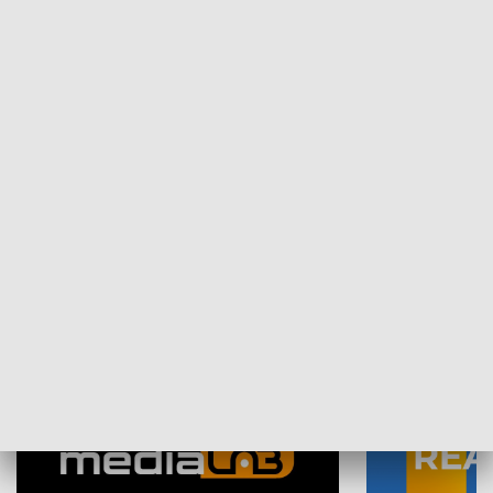
Plebiscyt Najlepsi Sportowcy
Wiadomości 
Warszawy 2025
SPOŁECZEŃSTWO