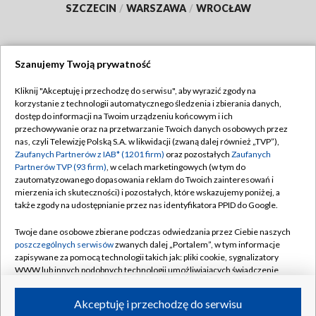
SZCZECIN
/
WARSZAWA
/
WROCŁAW
Szanujemy Twoją prywatność
Dołącz do nas:
Kliknij "Akceptuję i przechodzę do serwisu", aby wyrazić zgody na
korzystanie z technologii automatycznego śledzenia i zbierania danych,
TVP
dostęp do informacji na Twoim urządzeniu końcowym i ich
Abonament TVP
przechowywanie oraz na przetwarzanie Twoich danych osobowych przez
Regulamin TVP
nas, czyli Telewizję Polską S.A. w likwidacji (zwaną dalej również „TVP”),
Emisja w TVP
Zaufanych Partnerów z IAB* (1201 firm)
oraz pozostałych
Zaufanych
Polityka prywatności
Partnerów TVP (93 firm)
, w celach marketingowych (w tym do
Centrum informacji TVP
Moje zgody
zautomatyzowanego dopasowania reklam do Twoich zainteresowań i
mierzenia ich skuteczności) i pozostałych, które wskazujemy poniżej, a
Naziemna Telewizja Cyfrowa
Pomoc
także zgody na udostępnianie przez nas identyfikatora PPID do Google.
Sklep TVP
Biuro reklamy
Twoje dane osobowe zbierane podczas odwiedzania przez Ciebie naszych
Rada Programowa
poszczególnych serwisów
zwanych dalej „Portalem”, w tym informacje
Kontakt
zapisywane za pomocą technologii takich jak: pliki cookie, sygnalizatory
System NOS
WWW lub innych podobnych technologii umożliwiających świadczenie
dopasowanych i bezpiecznych usług, personalizację treści oraz reklam,
Informacje o nadawcy
Kanały
udostępnianie funkcji mediów społecznościowych oraz analizowanie
Akceptuję i przechodzę do serwisu
ruchu w Internecie.
Program dla prasy