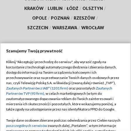
KRAKÓW
/
LUBLIN
/
ŁÓDŹ
/
OLSZTYN
/
OPOLE
/
POZNAŃ
/
RZESZÓW
/
SZCZECIN
/
WARSZAWA
/
WROCŁAW
Szanujemy Twoją prywatność
Dołącz do nas:
Kliknij "Akceptuję i przechodzę do serwisu", aby wyrazić zgody na
korzystanie z technologii automatycznego śledzenia i zbierania danych,
TVP
dostęp do informacji na Twoim urządzeniu końcowym i ich
Abonament TVP
przechowywanie oraz na przetwarzanie Twoich danych osobowych przez
Regulamin TVP
nas, czyli Telewizję Polską S.A. w likwidacji (zwaną dalej również „TVP”),
Emisja w TVP
Zaufanych Partnerów z IAB* (1201 firm)
oraz pozostałych
Zaufanych
Polityka prywatności
Partnerów TVP (93 firm)
, w celach marketingowych (w tym do
Centrum informacji TVP
Moje zgody
zautomatyzowanego dopasowania reklam do Twoich zainteresowań i
mierzenia ich skuteczności) i pozostałych, które wskazujemy poniżej, a
Naziemna Telewizja Cyfrowa
Pomoc
także zgody na udostępnianie przez nas identyfikatora PPID do Google.
Sklep TVP
Biuro reklamy
Twoje dane osobowe zbierane podczas odwiedzania przez Ciebie naszych
Rada Programowa
poszczególnych serwisów
zwanych dalej „Portalem”, w tym informacje
Kontakt
zapisywane za pomocą technologii takich jak: pliki cookie, sygnalizatory