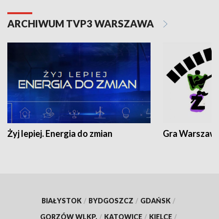
ARCHIWUM TVP3 WARSZAWA
Żyj lepiej. Energia do zmian
Gra Warszaw
BIAŁYSTOK
/
BYDGOSZCZ
/
GDAŃSK
/
GORZÓW WLKP.
/
KATOWICE
/
KIELCE
/