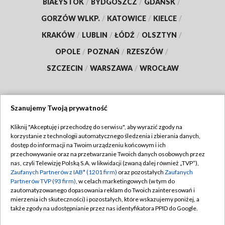
BIAŁYSTOK
/
BYDGOSZCZ
/
GDAŃSK
/
GORZÓW WLKP.
/
KATOWICE
/
KIELCE
/
KRAKÓW
/
LUBLIN
/
ŁÓDŹ
/
OLSZTYN
/
OPOLE
/
POZNAŃ
/
RZESZÓW
/
SZCZECIN
/
WARSZAWA
/
WROCŁAW
Szanujemy Twoją prywatność
Dołącz do nas:
Kliknij "Akceptuję i przechodzę do serwisu", aby wyrazić zgody na
korzystanie z technologii automatycznego śledzenia i zbierania danych,
TVP
dostęp do informacji na Twoim urządzeniu końcowym i ich
Abonament TVP
przechowywanie oraz na przetwarzanie Twoich danych osobowych przez
Regulamin TVP
nas, czyli Telewizję Polską S.A. w likwidacji (zwaną dalej również „TVP”),
Emisja w TVP
Polityka prywatności
Zaufanych Partnerów z IAB* (1201 firm)
oraz pozostałych
Zaufanych
Partnerów TVP (93 firm)
, w celach marketingowych (w tym do
Centrum informacji TVP
Moje zgody
zautomatyzowanego dopasowania reklam do Twoich zainteresowań i
mierzenia ich skuteczności) i pozostałych, które wskazujemy poniżej, a
Naziemna Telewizja Cyfrowa
Pomoc
także zgody na udostępnianie przez nas identyfikatora PPID do Google.
Sklep TVP
Biuro reklamy