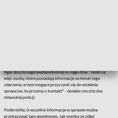
policji asp. szt. Anna Pawłowska, zgłoszenie o pomalowaniu
czerwoną farbą części figur Matki Bożej oraz Jezusa
Miłosiernego w jednej z kapliczek w Szydłowie złożyła kilka
dni temu właścicielka posesji - w sprawie wszczęto
postępowanie, dotyczące obrazy uczuć religijnych.
"Kapliczka usytuowana jest na prywatnym terenie, ale to
miejsce publicznie dostępne, znajdujące się w centrum
Szydłowa, przy jednej z głównych ulic tej miejscowości" -
powiedziała PAP asp. szt. Pawłowska. Jak zaznaczyła, z
dotychczasowych ustaleń wynika, że do pomalowania obu
figur doszło najprawdopodobniej w ciągu dnia. "Jeżeli są
więc osoby, które posiadają informacje na temat tego
zdarzenia, w tym mogące przyczynić się do ustalenia
sprawców, to prosimy o kontakt" - dodała rzeczniczka
mławskiej policji.
Podkreśliła, iż wszelkie informacje w sprawie można
przekazywać tam anonimowo. Jak wynika ze zdjęć