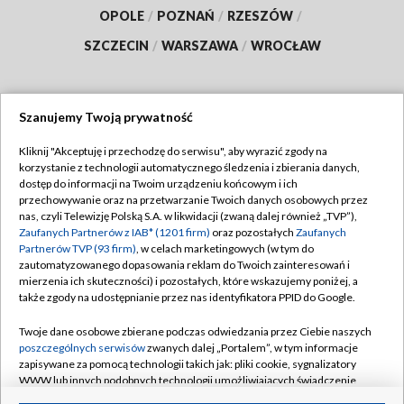
OPOLE
/
POZNAŃ
/
RZESZÓW
/
SZCZECIN
/
WARSZAWA
/
WROCŁAW
Szanujemy Twoją prywatność
Dołącz do nas:
Kliknij "Akceptuję i przechodzę do serwisu", aby wyrazić zgody na
korzystanie z technologii automatycznego śledzenia i zbierania danych,
TVP
dostęp do informacji na Twoim urządzeniu końcowym i ich
Abonament TVP
przechowywanie oraz na przetwarzanie Twoich danych osobowych przez
Regulamin TVP
nas, czyli Telewizję Polską S.A. w likwidacji (zwaną dalej również „TVP”),
Emisja w TVP
Polityka prywatności
Zaufanych Partnerów z IAB* (1201 firm)
oraz pozostałych
Zaufanych
Partnerów TVP (93 firm)
, w celach marketingowych (w tym do
Centrum informacji TVP
Moje zgody
zautomatyzowanego dopasowania reklam do Twoich zainteresowań i
mierzenia ich skuteczności) i pozostałych, które wskazujemy poniżej, a
Naziemna Telewizja Cyfrowa
Pomoc
także zgody na udostępnianie przez nas identyfikatora PPID do Google.
Sklep TVP
Biuro reklamy
Twoje dane osobowe zbierane podczas odwiedzania przez Ciebie naszych
Rada Programowa
Kontakt
poszczególnych serwisów
zwanych dalej „Portalem”, w tym informacje
zapisywane za pomocą technologii takich jak: pliki cookie, sygnalizatory
System NOS
WWW lub innych podobnych technologii umożliwiających świadczenie
dopasowanych i bezpiecznych usług, personalizację treści oraz reklam,
Informacje o nadawcy