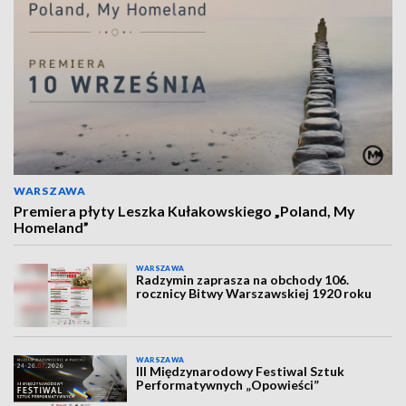
WARSZAWA
Premiera płyty Leszka Kułakowskiego „Poland, My
Homeland”
WARSZAWA
Radzymin zaprasza na obchody 106.
rocznicy Bitwy Warszawskiej 1920 roku
WARSZAWA
III Międzynarodowy Festiwal Sztuk
Performatywnych „Opowieści”