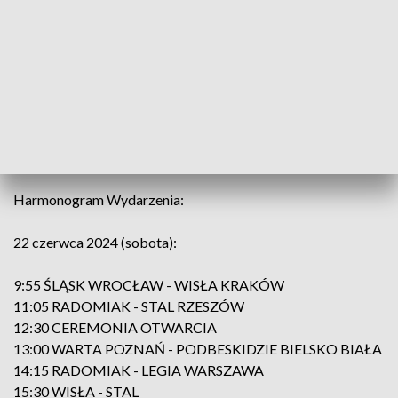
PZU AmpFutbol Ekstraklasa to liga, w której zawodnicy po
amputacjach kończyn oraz z różnymi schorzeniami
rozwojowymi pokazują swoje niesamowite umiejętności,
determinację i pasję do sportu. Turniej odbywa się pod
Patronatami Wojewody Mazowieckiego Mariusza
Frankowskiego, Prezydenta Radomia Radosława
Witkowskiego oraz Mazowieckiego Związku Piłki Nożnej.
Zachęcamy kibiców do uczestnictwa w naszym wydarzeniu.
Harmonogram Wydarzenia:
22 czerwca 2024 (sobota):
9:55 ŚLĄSK WROCŁAW - WISŁA KRAKÓW
11:05 RADOMIAK - STAL RZESZÓW
12:30 CEREMONIA OTWARCIA
13:00 WARTA POZNAŃ - PODBESKIDZIE BIELSKO BIAŁA
14:15 RADOMIAK - LEGIA WARSZAWA
15:30 WISŁA - STAL