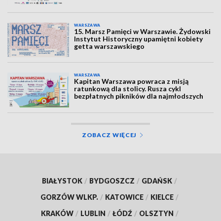
WARSZAWA
15. Marsz Pamięci w Warszawie. Żydowski
Instytut Historyczny upamiętni kobiety
getta warszawskiego
WARSZAWA
Kapitan Warszawa powraca z misją
ratunkową dla stolicy. Rusza cykl
bezpłatnych pikników dla najmłodszych
ZOBACZ WIĘCEJ
BIAŁYSTOK
/
BYDGOSZCZ
/
GDAŃSK
/
GORZÓW WLKP.
/
KATOWICE
/
KIELCE
/
KRAKÓW
/
LUBLIN
/
ŁÓDŹ
/
OLSZTYN
/