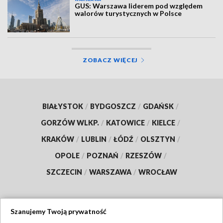
GUS: Warszawa liderem pod względem
walorów turystycznych w Polsce
ZOBACZ WIĘCEJ
BIAŁYSTOK
/
BYDGOSZCZ
/
GDAŃSK
/
GORZÓW WLKP.
/
KATOWICE
/
KIELCE
/
KRAKÓW
/
LUBLIN
/
ŁÓDŹ
/
OLSZTYN
/
OPOLE
/
POZNAŃ
/
RZESZÓW
/
SZCZECIN
/
WARSZAWA
/
WROCŁAW
Szanujemy Twoją prywatność
Dołącz do nas: