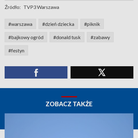
Źródło:
TVP3 Warszawa
#warszawa
#dzień dziecka
#piknik
#bajkowy ogród
#donald tusk
#zabawy
#festyn
ZOBACZ TAKŻE