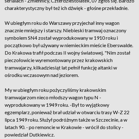
serialach - Zmiennicy, Czterdziestolatek, 07 zgłoś się. Bardzo
charakterystyczny był też ich dźwięk - głośne przekładnie.
W ubiegłym roku do Warszawy przyjechał inny wagon
znacznie mniejszy i starszy. Niebieski tramwaj oznaczony
symbolem SN4 został wyprodukowany w 1910 roku i
początkowo był używany w niemieckim mieście Eberswalde.
Do Krakowa trafił podczas II wojny światowej. "Nim został
pieczołowicie wyremontowany przez krakowskich
tramwajarzy, kilkadziesiąt lat pełnił funkcję altanki w
ośrodku wczasowym nad jeziorem.
My w ubiegłym roku pożyczyliśmy krakowskim
tramwajarzom nieco młodszy wagon typu N -
wyprodukowany w 1949 roku. -Był to wyjątkowy
egzemplarz, ponieważ brał udział w otwarciu trasy W-Z 22
lipca 1949 roku. Służył podróżnym także w Szczecinie, a w
latach 90. - po remoncie w Krakowie - wrócił do stolicy -
powiedział Dutkiewicz.