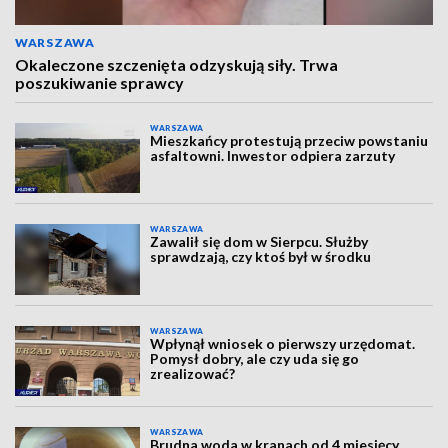
WARSZAWA
Okaleczone szczenięta odzyskują siły. Trwa
poszukiwanie sprawcy
WARSZAWA
Mieszkańcy protestują przeciw powstaniu
asfaltowni. Inwestor odpiera zarzuty
WARSZAWA
Zawalił się dom w Sierpcu. Służby
sprawdzają, czy ktoś był w środku
WARSZAWA
Wpłynął wniosek o pierwszy urzędomat.
Pomysł dobry, ale czy uda się go
zrealizować?
WARSZAWA
Brudna woda w kranach od 4 miesięcy.