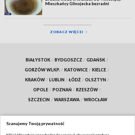
Mieszkańcy Glinojecka bezradni
ZOBACZ WIĘCEJ
BIAŁYSTOK
/
BYDGOSZCZ
/
GDAŃSK
/
GORZÓW WLKP.
/
KATOWICE
/
KIELCE
/
KRAKÓW
/
LUBLIN
/
ŁÓDŹ
/
OLSZTYN
/
OPOLE
/
POZNAŃ
/
RZESZÓW
/
SZCZECIN
/
WARSZAWA
/
WROCŁAW
Szanujemy Twoją prywatność
Dołącz do nas:
Kliknij "Akceptuję i przechodzę do serwisu", aby wyrazić zgody na