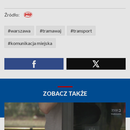
Źródło:
#warszawa
#tramawaj
#transport
#komunikacja miejska
ZOBACZ TAKŻE