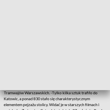
typowe dla niemieckich miast i nietypowe dla Krakowa, który
maluje swoje tramwaje na niebiesko od przełomu XIX i XX
wieku. Charakterystyczne są też drewniane siedzenia ze
sklejki.
-W Warszawie zaczynamy teraz szkolenia motorniczych,
obsługę tego wagonu powinni poznać także pracownicy
techniczni. Wagon w wakacje trafi na zabytkową linię -
przekazał Dutkiewicz. Kraków w tym roku wybrał jeden z
najbardziej warszawskich tramwajów. Do Krakowa pojechał
tramwaj serii 13N o nr 503. To pierwsza warszawska
"parówka", której przywróciliśmy wygląd z początku
eksploatacji. Wagony typu 13N były produkowane od
przełomu lat 50. i 60. niemal tylko dla Warszawy i nie można
było ich spotkać w innych miastach - zaznaczył rzecznik
Tramwajów Warszawskich. -Tylko kilka sztuk trafiło do
Katowic, a ponad 830 stało się charakterystycznym
elementem pejzażu stolicy. Widać je w starszych filmach i