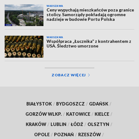
WARSZAWA
Ceny wypychają mieszkańców poza granice
stolicy. Samorządy pokładają ogromne
nadzieje w budowie Portu Polska
WARSZAWA
Współpraca „Łucznika” z kontrahentem z
USA. Śledztwo umorzone
ZOBACZ WIĘCEJ
BIAŁYSTOK
/
BYDGOSZCZ
/
GDAŃSK
/
GORZÓW WLKP.
/
KATOWICE
/
KIELCE
/
KRAKÓW
/
LUBLIN
/
ŁÓDŹ
/
OLSZTYN
/
OPOLE
/
POZNAŃ
/
RZESZÓW
/