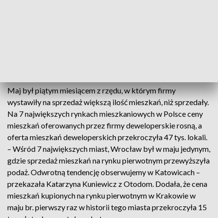
Z raportu wynika, że mimo kolejnego miesiąca spadku
sprzedaży, spadku cen nie widać. Przeciętna cena mieszkań
sprzedanych w maju była o 1.5 proc. wyższa niż średnia cena
mieszkań sprzedanych w kwietniu i 20 proc. wyższa niż cena
mieszkań sprzedanych rok wcześniej.
Maj był piątym miesiącem z rzędu, w którym firmy
wystawiły na sprzedaż większą ilość mieszkań, niż sprzedały.
Na 7 największych rynkach mieszkaniowych w Polsce ceny
mieszkań oferowanych przez firmy deweloperskie rosną, a
oferta mieszkań deweloperskich przekroczyła 47 tys. lokali.
– Wśród 7 największych miast, Wrocław był w maju jedynym,
gdzie sprzedaż mieszkań na rynku pierwotnym przewyższyła
podaż. Odwrotną tendencję obserwujemy w Katowicach –
przekazała Katarzyna Kuniewicz z Otodom. Dodała, że cena
mieszkań kupionych na rynku pierwotnym w Krakowie w
maju br. pierwszy raz w historii tego miasta przekroczyła 15