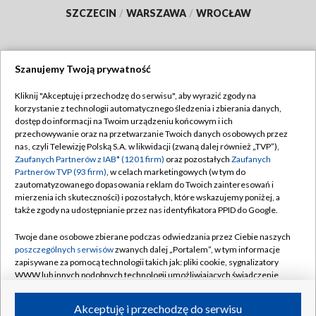
SZCZECIN
/
WARSZAWA
/
WROCŁAW
Szanujemy Twoją prywatność
Dołącz do nas:
Kliknij "Akceptuję i przechodzę do serwisu", aby wyrazić zgody na
korzystanie z technologii automatycznego śledzenia i zbierania danych,
TVP
dostęp do informacji na Twoim urządzeniu końcowym i ich
Abonament TVP
przechowywanie oraz na przetwarzanie Twoich danych osobowych przez
Regulamin TVP
nas, czyli Telewizję Polską S.A. w likwidacji (zwaną dalej również „TVP”),
Emisja w TVP
Polityka prywatności
Zaufanych Partnerów z IAB* (1201 firm)
oraz pozostałych
Zaufanych
Partnerów TVP (93 firm)
, w celach marketingowych (w tym do
Centrum informacji TVP
Moje zgody
zautomatyzowanego dopasowania reklam do Twoich zainteresowań i
mierzenia ich skuteczności) i pozostałych, które wskazujemy poniżej, a
Naziemna Telewizja Cyfrowa
Pomoc
także zgody na udostępnianie przez nas identyfikatora PPID do Google.
Sklep TVP
Biuro reklamy
Twoje dane osobowe zbierane podczas odwiedzania przez Ciebie naszych
Rada Programowa
Kontakt
poszczególnych serwisów
zwanych dalej „Portalem”, w tym informacje
zapisywane za pomocą technologii takich jak: pliki cookie, sygnalizatory
System NOS
WWW lub innych podobnych technologii umożliwiających świadczenie
dopasowanych i bezpiecznych usług, personalizację treści oraz reklam,
Informacje o nadawcy
Kanały
udostępnianie funkcji mediów społecznościowych oraz analizowanie
Akceptuję i przechodzę do serwisu
ruchu w Internecie.
Program dla prasy