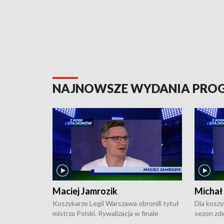
NAJNOWSZE WYDANIA PR
Maciej Jamrozik
Michał
Koszykarze Legii Warszawa obronili tytuł
Dla koszy
mistrza Polski. Rywalizacja w finale
sezon zde
ekstraklasy toczyła się do czterech
Najpierw 