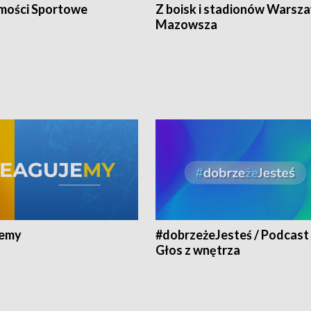
ości Sportowe
Z boisk i stadionów Warsza
Mazowsza
jemy
#dobrzeżeJesteś / Podcast 
Głos z wnętrza