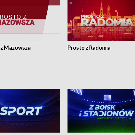
 z Mazowsza
Prosto z Radomia