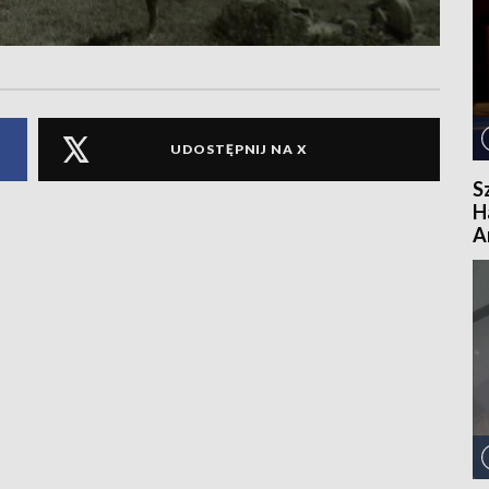
UDOSTĘPNIJ NA X
S
H
A