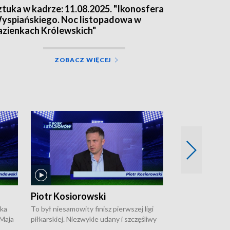
ztuka w kadrze: 11.08.2025. "Ikonosfera
yspiańskiego. Noc listopadowa w
azienkach Królewskich"
ZOBACZ WIĘCEJ
Piotr Kosiorowski
Tomasz Mat
ska
To był niesamowity finisz pierwszej ligi
Robert Lewandow
 Maja
piłkarskiej. Niezwykle udany i szczęśliwy
przygodę z Barc
ki na
dla Polonii Warszawa, która w ostatnich
Saternusa jest p