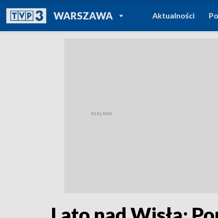
POWRÓT DO
WARSZAWA
Aktualności
Po
TVP REGIONY
Lato nad Wisłą; P