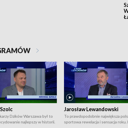
S
W
Ł
OGRAMÓW
 Szolc
Jarosław Lewandowski
karzy Dzików Warszawa był to
To prawdopodobnie największa pol
cydowanie najlepszy w historii.
sportowa rewelacja i sensacja roku.
pierwszy raz sięgnęli po
Chwalińska podbiła serca całej Pols