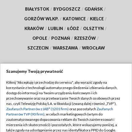
BIAŁYSTOK
/
BYDGOSZCZ
/
GDAŃSK
/
GORZÓW WLKP.
/
KATOWICE
/
KIELCE
/
KRAKÓW
/
LUBLIN
/
ŁÓDŹ
/
OLSZTYN
/
OPOLE
/
POZNAŃ
/
RZESZÓW
/
SZCZECIN
/
WARSZAWA
/
WROCŁAW
Szanujemy Twoją prywatność
Dołącz do nas:
Kliknij "Akceptuję i przechodzę do serwisu", aby wyrazić zgody na
korzystanie z technologii automatycznego śledzenia i zbierania danych,
TVP
dostęp do informacji na Twoim urządzeniu końcowym i ich
Abonament TVP
przechowywanie oraz na przetwarzanie Twoich danych osobowych przez
Regulamin TVP
nas, czyli Telewizję Polską S.A. w likwidacji (zwaną dalej również „TVP”),
Emisja w TVP
Polityka prywatności
Zaufanych Partnerów z IAB* (1201 firm)
oraz pozostałych
Zaufanych
Partnerów TVP (93 firm)
, w celach marketingowych (w tym do
Centrum informacji TVP
Moje zgody
zautomatyzowanego dopasowania reklam do Twoich zainteresowań i
mierzenia ich skuteczności) i pozostałych, które wskazujemy poniżej, a
Naziemna Telewizja Cyfrowa
Pomoc
także zgody na udostępnianie przez nas identyfikatora PPID do Google.