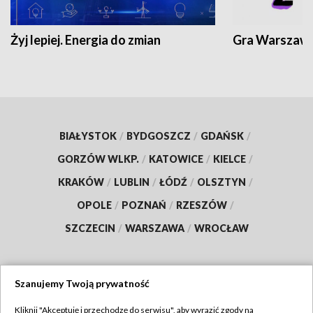
Żyj lepiej. Energia do zmian
Gra Warszaw
BIAŁYSTOK
/
BYDGOSZCZ
/
GDAŃSK
/
GORZÓW WLKP.
/
KATOWICE
/
KIELCE
/
KRAKÓW
/
LUBLIN
/
ŁÓDŹ
/
OLSZTYN
/
OPOLE
/
POZNAŃ
/
RZESZÓW
/
SZCZECIN
/
WARSZAWA
/
WROCŁAW
Szanujemy Twoją prywatność
Dołącz do nas:
Kliknij "Akceptuję i przechodzę do serwisu", aby wyrazić zgody na