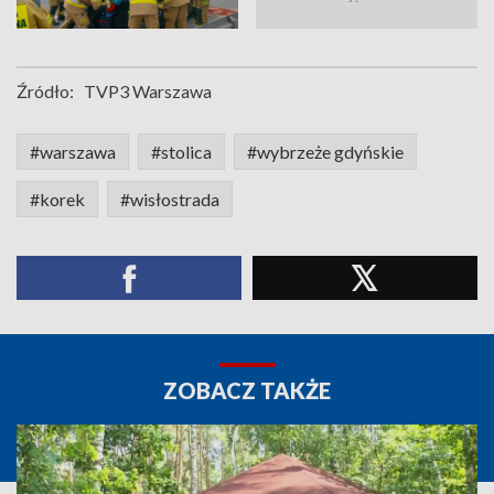
Źródło:
TVP3 Warszawa
#warszawa
#stolica
#wybrzeże gdyńskie
#korek
#wisłostrada
ZOBACZ TAKŻE