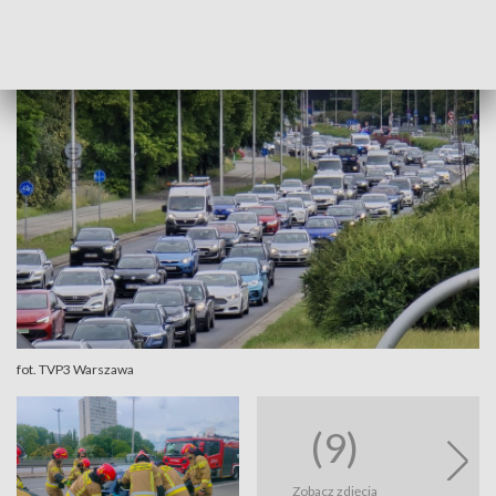
Na miejscu pracują służby: pogotowie ratunkowe, policja i
straż pożarna. Nikt nie został poszkodowany.
fot. TVP3 Warszawa
(9)
Zobacz zdjęcia