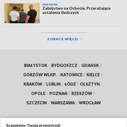
WARSZAWA
Zabójstwo na Ochocie. Przerażające
ustalenia śledczych
ZOBACZ WIĘCEJ
BIAŁYSTOK
/
BYDGOSZCZ
/
GDAŃSK
/
GORZÓW WLKP.
/
KATOWICE
/
KIELCE
/
KRAKÓW
/
LUBLIN
/
ŁÓDŹ
/
OLSZTYN
/
OPOLE
/
POZNAŃ
/
RZESZÓW
/
SZCZECIN
/
WARSZAWA
/
WROCŁAW
Szanujemy Twoją prywatność