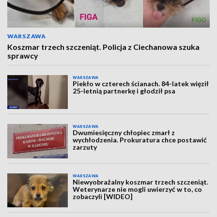
WARSZAWA
Koszmar trzech szczeniąt. Policja z Ciechanowa szuka
sprawcy
WARSZAWA
Piekło w czterech ścianach. 84-latek więził
25-letnią partnerkę i głodził psa
WARSZAWA
Dwumiesięczny chłopiec zmarł z
wychłodzenia. Prokuratura chce postawić
zarzuty
WARSZAWA
Niewyobrażalny koszmar trzech szczeniąt.
Weterynarze nie mogli uwierzyć w to, co
zobaczyli [WIDEO]