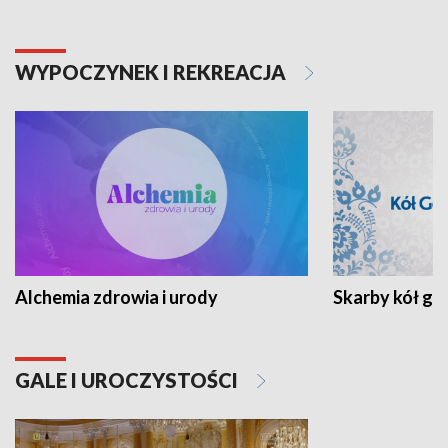
WYPOCZYNEK I REKREACJA
Alchemia zdrowia i urody
Skarby kół go
GALE I UROCZYSTOŚCI