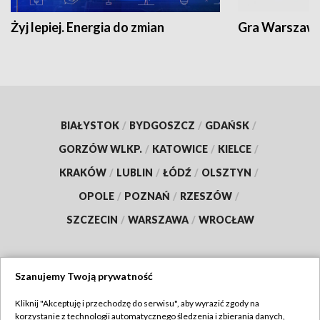
Żyj lepiej. Energia do zmian
Gra Warszaw
BIAŁYSTOK
/
BYDGOSZCZ
/
GDAŃSK
/
GORZÓW WLKP.
/
KATOWICE
/
KIELCE
/
KRAKÓW
/
LUBLIN
/
ŁÓDŹ
/
OLSZTYN
/
OPOLE
/
POZNAŃ
/
RZESZÓW
/
SZCZECIN
/
WARSZAWA
/
WROCŁAW
Szanujemy Twoją prywatność
Dołącz do nas:
Kliknij "Akceptuję i przechodzę do serwisu", aby wyrazić zgody na
korzystanie z technologii automatycznego śledzenia i zbierania danych,
TVP