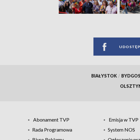
UDOSTĘP
BIAŁYSTOK
/
BYDGO
OLSZTY
Abonament TVP
Emisja w TVP
Rada Programowa
System NOS
Biuro Reklamy
Ogłoszenie pr