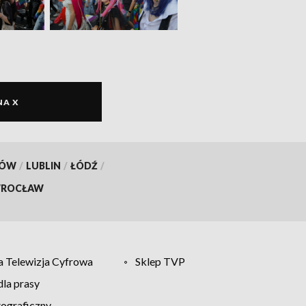
NA X
KÓW
/
LUBLIN
/
ŁÓDŹ
/
ROCŁAW
 Telewizja Cyfrowa
Sklep TVP
la prasy
tograficzny