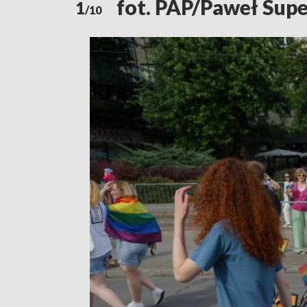
fot. PAP/Paweł Sup
1
/10