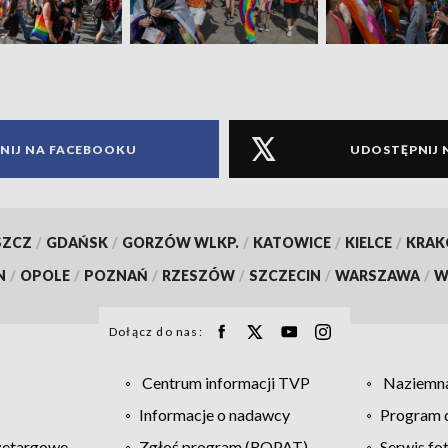
NIJ NA FACEBOOKU
UDOSTĘPNIJ 
SZCZ
/
GDAŃSK
/
GORZÓW WLKP.
/
KATOWICE
/
KIELCE
/
KRA
N
/
OPOLE
/
POZNAŃ
/
RZESZÓW
/
SZCZECIN
/
WARSZAWA
/
W
Dołącz do nas:
Centrum informacji TVP
Naziemna
Informacje o nadawcy
Program d
zetargowe
Zgłoś program (ROPAT)
Serwis fo