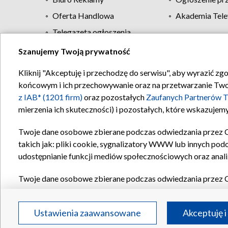
Oferta Handlowa
Akademia Tele
Telegazeta ogłoszenia
Szanujemy Twoją prywatność
Regulamin TVP
Kliknij "Akceptuję i przechodzę do serwisu", aby wyrazić zg
końcowym i ich przechowywanie oraz na przetwarzanie Twoich
z IAB* (1201 firm)
oraz pozostałych
Zaufanych Partnerów T
mierzenia ich skuteczności) i pozostałych, które wskazujemy
Twoje dane osobowe zbierane podczas odwiedzania przez 
takich jak: pliki cookie, sygnalizatory WWW lub innych pod
udostępnianie funkcji mediów społecznościowych oraz anali
Twoje dane osobowe zbierane podczas odwiedzania przez 
plików cookie, informacje o Twoich wyszukiwaniach w serwi
Partnerów TVP
dla realizacji następujących celów i funkc
Ustawienia zaawansowane
Akceptuję i
reklam, tworzenia profilu spersonalizowanych reklam, tworz
treści, stosowania badań rynkowych w celu generowania op