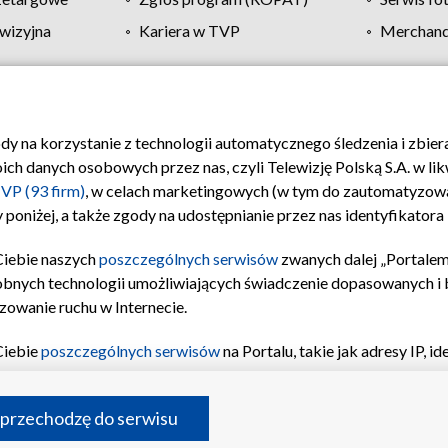
wizyjna
Kariera w TVP
Merchandi
Polityka prywatności
Moje zgody
Pomoc
Biuro re
ody na korzystanie z technologii automatycznego śledzenia i zbie
 danych osobowych przez nas, czyli Telewizję Polską S.A. w likw
VP (93 firm)
, w celach marketingowych (w tym do zautomatyzow
 poniżej, a także zgody na udostępnianie przez nas identyfikator
Ciebie naszych
poszczególnych serwisów
zwanych dalej „Portalem
obnych technologii umożliwiających świadczenie dopasowanych i be
zowanie ruchu w Internecie.
Ciebie
poszczególnych serwisów
na Portalu, takie jak adresy IP, 
sach Portalu czy historia odwiedzin będą przetwarzane przez TV
ji: przechowywania informacji na urządzeniu lub dostęp do nich,
©2026 Telewizja Polska S.A. w likwidacji
 przechodzę do serwisu
enia profilu spersonalizowanych treści, wyboru spersonalizowany
inii odbiorców, opracowywania i ulepszania produktów, zapewnie