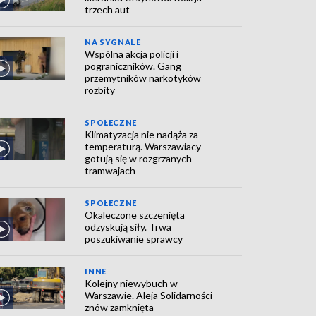
trzech aut
NA SYGNALE
Wspólna akcja policji i
pograniczników. Gang
przemytników narkotyków
rozbity
SPOŁECZNE
Klimatyzacja nie nadąża za
temperaturą. Warszawiacy
gotują się w rozgrzanych
tramwajach
SPOŁECZNE
Okaleczone szczenięta
odzyskują siły. Trwa
poszukiwanie sprawcy
INNE
Kolejny niewybuch w
Warszawie. Aleja Solidarności
znów zamknięta