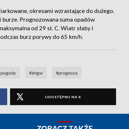
iarkowane, okresami wzrastające do dużego.
 i burze. Prognozowana suma opadów
ksymalna od 29 st. C. Wiatr słaby i
odczas burz porywy do 65 km/h.
 pogody
#imgw
#prognoza
UDOSTĘPNIJ NA X
ZOBACZ TAKŻE