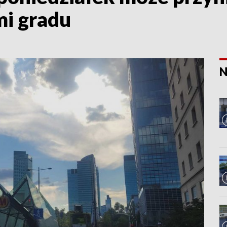
mi gradu
N