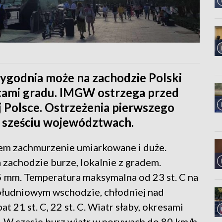
 tygodnia może na zachodzie Polski
scami gradu. IMGW ostrzega przed
 Polsce. Ostrzeżenia pierwszego
a sześciu województwach.
rem zachmurzenie umiarkowane i duże.
 zachodzie burze, lokalnie z gradem.
 mm. Temperatura maksymalna od 23 st. C na
ołudniowym wschodzie, chłodniej nad
 21 st. C, 22 st. C. Wiatr słaby, okresami
 W czasie burz wiatr w porywach do 80 km/h.