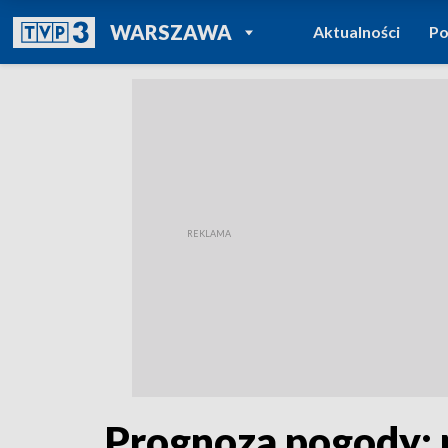
POWRÓT DO
WARSZAWA
Aktualności
Po
TVP REGIONY
Prognoza pogody: 