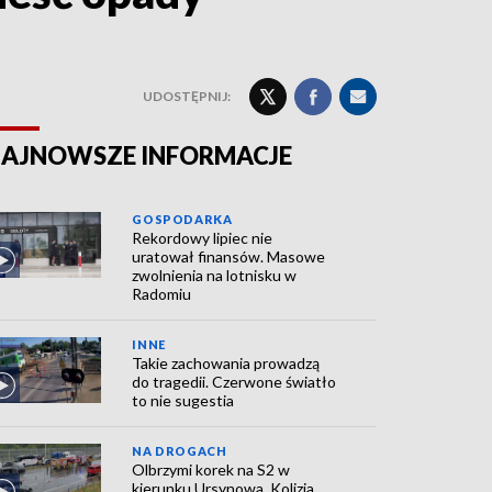
UDOSTĘPNIJ:
AJNOWSZE INFORMACJE
GOSPODARKA
Rekordowy lipiec nie
uratował finansów. Masowe
zwolnienia na lotnisku w
Radomiu
INNE
Takie zachowania prowadzą
do tragedii. Czerwone światło
to nie sugestia
NA DROGACH
Olbrzymi korek na S2 w
kierunku Ursynowa. Kolizja