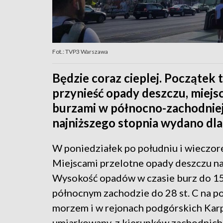
Fot.: TVP3 Warszawa
Będzie coraz cieplej. Początek
przynieść opady deszczu, miej
burzami w północno-zachodniej
najniższego stopnia wydano dl
W poniedziałek po południu i wieczo
Miejscami przelotne opady deszczu na
Wysokość opadów w czasie burz do 15
północnym zachodzie do 28 st. C na p
morzem i w rejonach podgórskich Karpat
umiarkowany, z kierunków zachodnich.