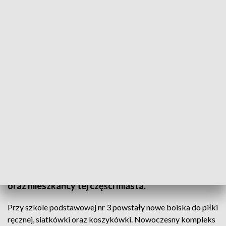
Fot.: TVP3 Warszawa
Przy Szkole Podstawowej nr 3 w Płocku otwarto
nowy kompleks sportowy. Inwestycja powstała w
ramach budżetu obywatelskiego. Z nowej
infrastruktury sportowej przy ulicy Królowej
Jadwigi w Płocku już mogą korzystać uczniowie
oraz mieszkańcy tej części miasta.
Przy szkole podstawowej nr 3 powstały nowe boiska do piłki
ręcznej, siatkówki oraz koszykówki. Nowoczesny kompleks