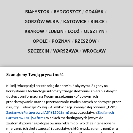
BIAŁYSTOK
/
BYDGOSZCZ
/
GDAŃSK
/
GORZÓW WLKP.
/
KATOWICE
/
KIELCE
/
KRAKÓW
/
LUBLIN
/
ŁÓDŹ
/
OLSZTYN
/
OPOLE
/
POZNAŃ
/
RZESZÓW
/
SZCZECIN
/
WARSZAWA
/
WROCŁAW
Szanujemy Twoją prywatność
Dołącz do nas:
Kliknij "Akceptuję i przechodzę do serwisu", aby wyrazić zgody na
korzystanie z technologii automatycznego śledzenia i zbierania danych,
TVP
dostęp do informacji na Twoim urządzeniu końcowym i ich
Abonament TVP
przechowywanie oraz na przetwarzanie Twoich danych osobowych przez
Regulamin TVP
nas, czyli Telewizję Polską S.A. w likwidacji (zwaną dalej również „TVP”),
Emisja w TVP
Polityka prywatności
Zaufanych Partnerów z IAB* (1201 firm)
oraz pozostałych
Zaufanych
Partnerów TVP (93 firm)
, w celach marketingowych (w tym do
Centrum informacji TVP
Moje zgody
zautomatyzowanego dopasowania reklam do Twoich zainteresowań i
mierzenia ich skuteczności) i pozostałych, które wskazujemy poniżej, a
Naziemna Telewizja Cyfrowa
Pomoc