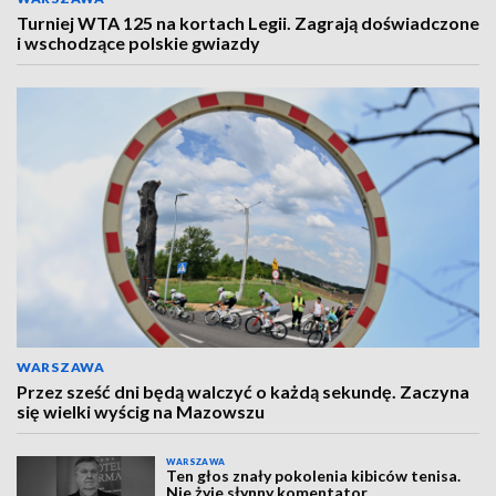
Turniej WTA 125 na kortach Legii. Zagrają doświadczone
i wschodzące polskie gwiazdy
WARSZAWA
Przez sześć dni będą walczyć o każdą sekundę. Zaczyna
się wielki wyścig na Mazowszu
WARSZAWA
Ten głos znały pokolenia kibiców tenisa.
Nie żyje słynny komentator