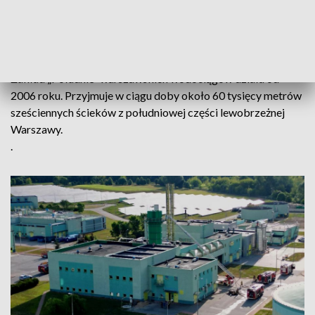
będący produktem ubocznym procesu oczyszczania wody.
Na miejscu pracowało 10 zastępów straży pożarnej wraz ze
specjalistycznym sprzętem.
Zakład „Południe” warszawskich wodociągów działa od
2006 roku. Przyjmuje w ciągu doby około 60 tysięcy metrów
sześciennych ścieków z południowej części lewobrzeżnej
Warszawy.
.