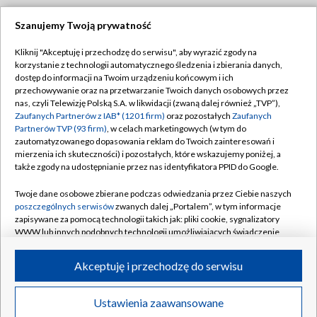
Szanujemy Twoją prywatność
Dołącz do nas:
Kliknij "Akceptuję i przechodzę do serwisu", aby wyrazić zgody na
korzystanie z technologii automatycznego śledzenia i zbierania danych,
TVP
dostęp do informacji na Twoim urządzeniu końcowym i ich
Abonament TVP
przechowywanie oraz na przetwarzanie Twoich danych osobowych przez
Regulamin TVP
nas, czyli Telewizję Polską S.A. w likwidacji (zwaną dalej również „TVP”),
Emisja w TVP
Polityka prywatności
Zaufanych Partnerów z IAB* (1201 firm)
oraz pozostałych
Zaufanych
Partnerów TVP (93 firm)
, w celach marketingowych (w tym do
Centrum informacji TVP
Moje zgody
zautomatyzowanego dopasowania reklam do Twoich zainteresowań i
mierzenia ich skuteczności) i pozostałych, które wskazujemy poniżej, a
Naziemna Telewizja Cyfrowa
Pomoc
także zgody na udostępnianie przez nas identyfikatora PPID do Google.
Sklep TVP
Biuro reklamy
Twoje dane osobowe zbierane podczas odwiedzania przez Ciebie naszych
Rada Programowa
Kontakt
poszczególnych serwisów
zwanych dalej „Portalem”, w tym informacje
zapisywane za pomocą technologii takich jak: pliki cookie, sygnalizatory
System NOS
WWW lub innych podobnych technologii umożliwiających świadczenie
dopasowanych i bezpiecznych usług, personalizację treści oraz reklam,
Informacje o nadawcy
Kanały
udostępnianie funkcji mediów społecznościowych oraz analizowanie
Akceptuję i przechodzę do serwisu
ruchu w Internecie.
Program dla prasy
©2026 Telewizja Polska S.A. w likwidacji
Biuro Reklamy
Twoje dane osobowe zbierane podczas odwiedzania przez Ciebie
Ustawienia zaawansowane
poszczególnych serwisów
na Portalu, takie jak adresy IP, identyfikatory