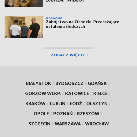
WARSZAWA
Zabójstwo na Ochocie. Przerażające
ustalenia śledczych
ZOBACZ WIĘCEJ
BIAŁYSTOK
/
BYDGOSZCZ
/
GDAŃSK
/
GORZÓW WLKP.
/
KATOWICE
/
KIELCE
/
KRAKÓW
/
LUBLIN
/
ŁÓDŹ
/
OLSZTYN
/
OPOLE
/
POZNAŃ
/
RZESZÓW
/
SZCZECIN
/
WARSZAWA
/
WROCŁAW