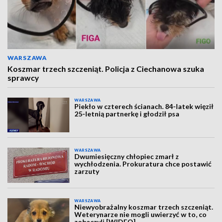
WARSZAWA
Koszmar trzech szczeniąt. Policja z Ciechanowa szuka
sprawcy
WARSZAWA
Piekło w czterech ścianach. 84-latek więził
25-letnią partnerkę i głodził psa
WARSZAWA
Dwumiesięczny chłopiec zmarł z
wychłodzenia. Prokuratura chce postawić
zarzuty
WARSZAWA
Niewyobrażalny koszmar trzech szczeniąt.
Weterynarze nie mogli uwierzyć w to, co
zobaczyli [WIDEO]