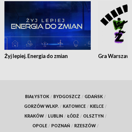
Żyj lepiej. Energia do zmian
Gra Warszaw
BIAŁYSTOK
/
BYDGOSZCZ
/
GDAŃSK
/
GORZÓW WLKP.
/
KATOWICE
/
KIELCE
/
KRAKÓW
/
LUBLIN
/
ŁÓDŹ
/
OLSZTYN
/
OPOLE
/
POZNAŃ
/
RZESZÓW
/