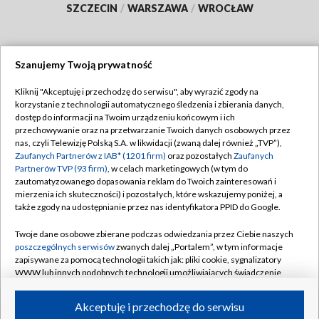
SZCZECIN
/
WARSZAWA
/
WROCŁAW
Szanujemy Twoją prywatność
Dołącz do nas:
Kliknij "Akceptuję i przechodzę do serwisu", aby wyrazić zgody na
korzystanie z technologii automatycznego śledzenia i zbierania danych,
TVP
dostęp do informacji na Twoim urządzeniu końcowym i ich
Abonament TVP
przechowywanie oraz na przetwarzanie Twoich danych osobowych przez
Regulamin TVP
nas, czyli Telewizję Polską S.A. w likwidacji (zwaną dalej również „TVP”),
Emisja w TVP
Zaufanych Partnerów z IAB* (1201 firm)
oraz pozostałych
Zaufanych
Polityka prywatności
Partnerów TVP (93 firm)
, w celach marketingowych (w tym do
Centrum informacji TVP
Moje zgody
zautomatyzowanego dopasowania reklam do Twoich zainteresowań i
mierzenia ich skuteczności) i pozostałych, które wskazujemy poniżej, a
Naziemna Telewizja Cyfrowa
Pomoc
także zgody na udostępnianie przez nas identyfikatora PPID do Google.
Sklep TVP
Biuro reklamy
Twoje dane osobowe zbierane podczas odwiedzania przez Ciebie naszych
Rada Programowa
poszczególnych serwisów
zwanych dalej „Portalem”, w tym informacje
Kontakt
zapisywane za pomocą technologii takich jak: pliki cookie, sygnalizatory
System NOS
WWW lub innych podobnych technologii umożliwiających świadczenie
dopasowanych i bezpiecznych usług, personalizację treści oraz reklam,
Informacje o nadawcy
Kanały
udostępnianie funkcji mediów społecznościowych oraz analizowanie
Akceptuję i przechodzę do serwisu
ruchu w Internecie.
Program dla prasy