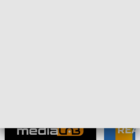
Plebiscyt Najlepsi Sportowcy
Wiadomości 
Warszawy 2025
SPOŁECZEŃSTWO