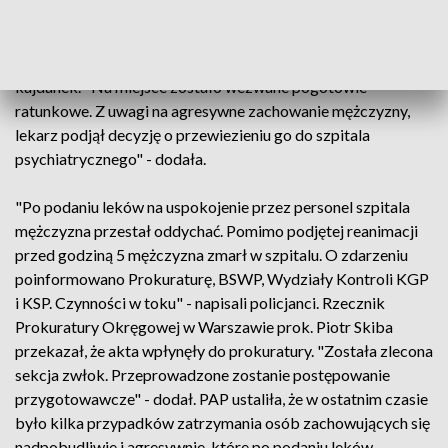
agresywny, nie stosował się do wydawanych poleceń" -
napisała na platformie X stołeczna Policja. Zaznaczyła, że
policjanci zmuszeni byli do użycia siły fizycznej, gazu i
kajdanek. "Na miejsce zostało wezwane pogotowie
ratunkowe. Z uwagi na agresywne zachowanie mężczyzny,
lekarz podjął decyzję o przewiezieniu go do szpitala
psychiatrycznego" - dodała.
"Po podaniu leków na uspokojenie przez personel szpitala
mężczyzna przestał oddychać. Pomimo podjętej reanimacji
przed godziną 5 mężczyzna zmarł w szpitalu. O zdarzeniu
poinformowano Prokuraturę, BSWP, Wydziały Kontroli KGP
i KSP. Czynności w toku" - napisali policjanci. Rzecznik
Prokuratury Okręgowej w Warszawie prok. Piotr Skiba
przekazał, że akta wpłynęły do prokuratury. "Została zlecona
sekcja zwłok. Przeprowadzone zostanie postępowanie
przygotowawcze" - dodał. PAP ustaliła, że w ostatnim czasie
było kilka przypadków zatrzymania osób zachowujących się
nadpobudliwie i agresywnie, które po podaniu leków