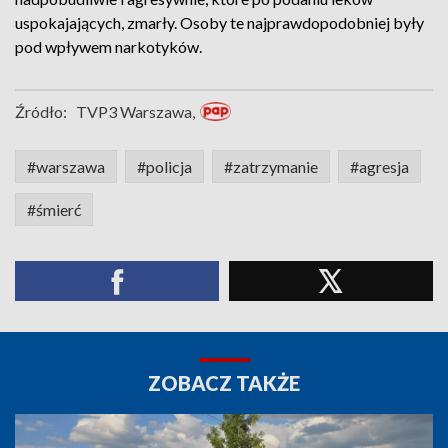
uspokajających, zmarły. Osoby te najprawdopodobniej były
pod wpływem narkotyków.
Źródło:
TVP3 Warszawa,
#warszawa
#policja
#zatrzymanie
#agresja
#śmierć
ZOBACZ TAKŻE