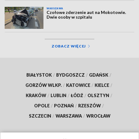
WARSZAWA
Czołowe zderzenie aut na Mokotowie.
Dwie osoby w szpitalu
ZOBACZ WIĘCEJ
BIAŁYSTOK
/
BYDGOSZCZ
/
GDAŃSK
/
GORZÓW WLKP.
/
KATOWICE
/
KIELCE
/
KRAKÓW
/
LUBLIN
/
ŁÓDŹ
/
OLSZTYN
/
OPOLE
/
POZNAŃ
/
RZESZÓW
/
SZCZECIN
/
WARSZAWA
/
WROCŁAW