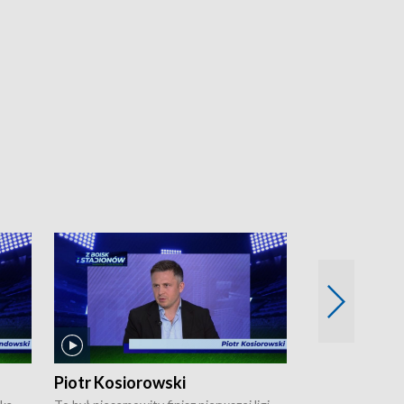
Piotr Kosiorowski
Tomasz Mat