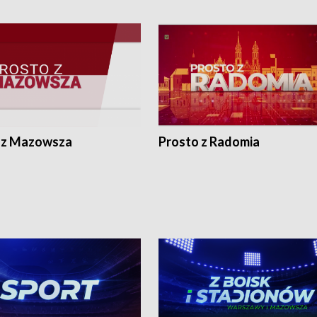
 z Mazowsza
Prosto z Radomia