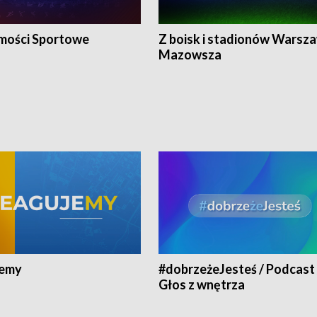
ości Sportowe
Z boisk i stadionów Warsza
Mazowsza
jemy
#dobrzeżeJesteś / Podcast 
Głos z wnętrza