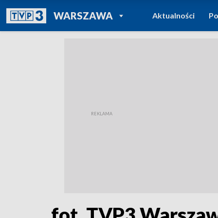
POWRÓT DO
WARSZAWA
Aktualności
Po
TVP REGIONY
fot. TVP3 Warsza