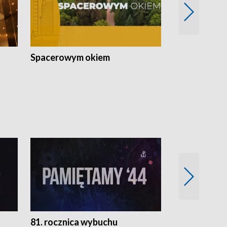
Spacerowym okiem
Filmowe spo
81. rocznica wybuchu
Retro Wawa