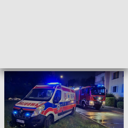
zwęglone zwłoki mężczyzny – powiedziała oficer prasowa
Komendy Rejonowej Policji V. Jak dodała policjantka,
obecnie trwają czynności mające na celu ustalenie
personaliów mężczyzny oraz przyczyn zaprószenia ognia.
Na miejscu pracowało 5 zespołów funkcjonariuszy policji.
Śledztwo w sprawie prowadzi prokuratura.