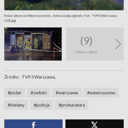
Pożar altany na Wawrzyszewie. Jedna osoba zginęła. Fot. - TVP3 Warszawa
(10).jpg
(9)
Zobacz zdjęcia
Źródło:
TVP3 Warszawa,
#pożar
#zwłoki
#warszawa
#wawrzyszew
#bielany
#policja
#prokuratura