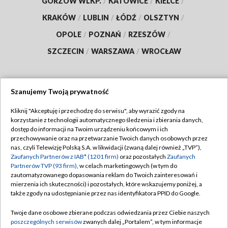
GORZÓW WLKP.
/
KATOWICE
/
KIELCE
/
KRAKÓW
/
LUBLIN
/
ŁÓDŹ
/
OLSZTYN
/
OPOLE
/
POZNAŃ
/
RZESZÓW
/
SZCZECIN
/
WARSZAWA
/
WROCŁAW
Szanujemy Twoją prywatność
Dołącz do nas:
Kliknij "Akceptuję i przechodzę do serwisu", aby wyrazić zgody na
korzystanie z technologii automatycznego śledzenia i zbierania danych,
TVP
dostęp do informacji na Twoim urządzeniu końcowym i ich
Abonament TVP
przechowywanie oraz na przetwarzanie Twoich danych osobowych przez
Regulamin TVP
nas, czyli Telewizję Polską S.A. w likwidacji (zwaną dalej również „TVP”),
Emisja w TVP
Polityka prywatności
Zaufanych Partnerów z IAB* (1201 firm)
oraz pozostałych
Zaufanych
Partnerów TVP (93 firm)
, w celach marketingowych (w tym do
Centrum informacji TVP
Moje zgody
zautomatyzowanego dopasowania reklam do Twoich zainteresowań i
mierzenia ich skuteczności) i pozostałych, które wskazujemy poniżej, a
Naziemna Telewizja Cyfrowa
Pomoc
także zgody na udostępnianie przez nas identyfikatora PPID do Google.
Sklep TVP
Biuro reklamy
Twoje dane osobowe zbierane podczas odwiedzania przez Ciebie naszych
Rada Programowa
Kontakt
poszczególnych serwisów
zwanych dalej „Portalem”, w tym informacje