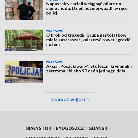
Napastnicy chcieli wciągnąć ofiarę do
samochodu. Dzień później wpadli w ręce
policji
WARSZAWA
O krok od tragedii. Grupa nastolatków
miała zastraszać, zniszczyć rower i grozić
nożem
WARSZAWA
Akcja „Poszukiwany”. Stołeczni kryminalni
zatrzymali blisko 90 osób jednego dnia
ZOBACZ WIĘCEJ
BIAŁYSTOK
/
BYDGOSZCZ
/
GDAŃSK
/