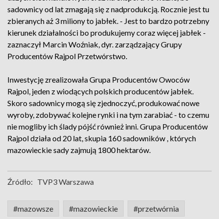
sadownicy od lat zmagają się z nadprodukcją. Rocznie jest tu
zbieranych aż 3 miliony to jabłek. - Jest to bardzo potrzebny
kierunek działalności bo produkujemy coraz więcej jabłek -
zaznaczył Marcin Woźniak, dyr. zarządzający Grupy
Producentów Rajpol Przetwórstwo.
Inwestycję zrealizowała Grupa Producentów Owoców
Rajpol, jeden z wiodących polskich producentów jabłek.
Skoro sadownicy mogą się zjednoczyć, produkować nowe
wyroby, zdobywać kolejne rynki i na tym zarabiać - to czemu
nie mogliby ich ślady pójść również inni. Grupa Producentów
Rajpol działa od 20 lat, skupia 160 sadowników , których
mazowieckie sady zajmują 1800 hektarów.
Źródło:
TVP3 Warszawa
#mazowsze
#mazowieckie
#przetwórnia