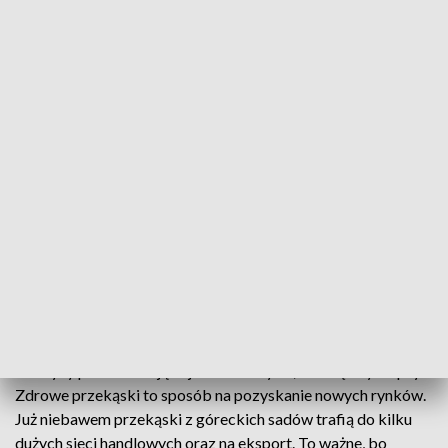
fot. TVP3 Warszawa
W nowej przetwórni produkowane min. chipsy z
jabłek. To pierwsza taka inwestycja w Europie
Środkowo-Wschodniej zrealizowana przez Grupę
Producentów Owoców.
Hala o powierzchni 6000 m2, a w środku nowoczesne
maszyny przetwarzające jabłka na frytki, kostkę czy chipsy.
Zdrowe przekąski to sposób na pozyskanie nowych rynków.
Już niebawem przekąski z góreckich sadów trafią do kilku
dużych sieci handlowych oraz na eksport. To ważne, bo