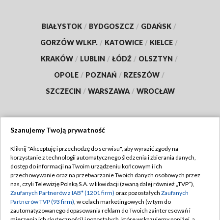
BIAŁYSTOK
/
BYDGOSZCZ
/
GDAŃSK
/
GORZÓW WLKP.
/
KATOWICE
/
KIELCE
/
KRAKÓW
/
LUBLIN
/
ŁÓDŹ
/
OLSZTYN
/
OPOLE
/
POZNAŃ
/
RZESZÓW
/
SZCZECIN
/
WARSZAWA
/
WROCŁAW
Szanujemy Twoją prywatność
Dołącz do nas:
Kliknij "Akceptuję i przechodzę do serwisu", aby wyrazić zgody na
korzystanie z technologii automatycznego śledzenia i zbierania danych,
TVP
dostęp do informacji na Twoim urządzeniu końcowym i ich
Abonament TVP
przechowywanie oraz na przetwarzanie Twoich danych osobowych przez
Regulamin TVP
nas, czyli Telewizję Polską S.A. w likwidacji (zwaną dalej również „TVP”),
Emisja w TVP
Polityka prywatności
Zaufanych Partnerów z IAB* (1201 firm)
oraz pozostałych
Zaufanych
Partnerów TVP (93 firm)
, w celach marketingowych (w tym do
Centrum informacji TVP
Moje zgody
zautomatyzowanego dopasowania reklam do Twoich zainteresowań i
mierzenia ich skuteczności) i pozostałych, które wskazujemy poniżej, a