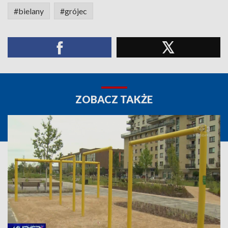
#bielany
#grójec
ZOBACZ TAKŻE